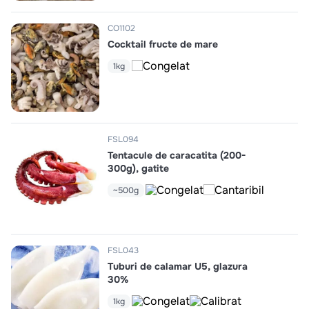
CO1102
Cocktail fructe de mare
1kg
FSL094
Tentacule de caracatita (200-
300g), gatite
~500g
FSL043
Tuburi de calamar U5, glazura
30%
1kg