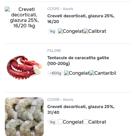
10
.
pizza
CO1315
Azuris
Creveti decorticati, glazura 25%,
16/20
1kg
FSL095
Tentacule de caracatita gatite
(100-200g)
~600g
CO1316
Azuris
Creveti decorticati, glazura 25%,
31/40
1kg