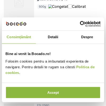
500g
CO1146
Azuris
Creveti prefierti, cu codita,
Consimțământ
Detalii
Despre
glazura 20%, 16/20
500g
Bine ai venit la Bocado.ro!
Folosim cookies pentru a imbunatati experienta de
CO1147
Azuris
navigare. Pentru detalii te rugam sa citesti
Politica de
Midii prefierte, fara cochilie
cookies
.
900g
Accept
FSL0560