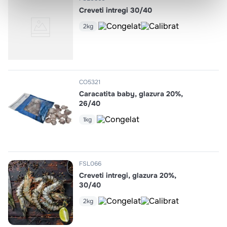
Creveti intregi 30/40
2kg
CO5321
Caracatita baby, glazura 20%,
26/40
1kg
FSL066
Creveti intregi, glazura 20%,
30/40
2kg