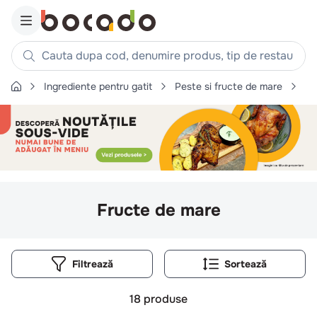
Cauta dupa cod, denumire produs, tip de restaurant, reteta
Ingrediente pentru gatit
Peste si fructe de mare
Fr
Căutări populare
1
.
cartofi
2
.
piept pui
3
.
pui
4
.
chifle
Fructe de mare
5
.
burger
6
.
coaste
7
.
ceafa
Filtrează
8
.
aripi
18
produse
9
.
croissant