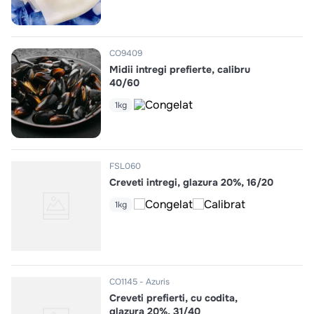
CO9409
Midii intregi prefierte, calibru
40/60
1kg
FSL060
Creveti intregi, glazura 20%, 16/20
1kg
CO1145
Azuris
Creveti prefierti, cu codita,
glazura 20%, 31/40