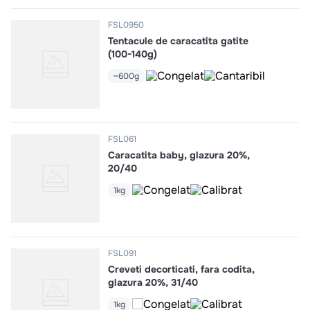
FSL0950
Tentacule de caracatita gatite
(100-140g)
~600g
FSL061
Caracatita baby, glazura 20%,
20/40
1kg
FSL091
Creveti decorticati, fara codita,
glazura 20%, 31/40
1kg