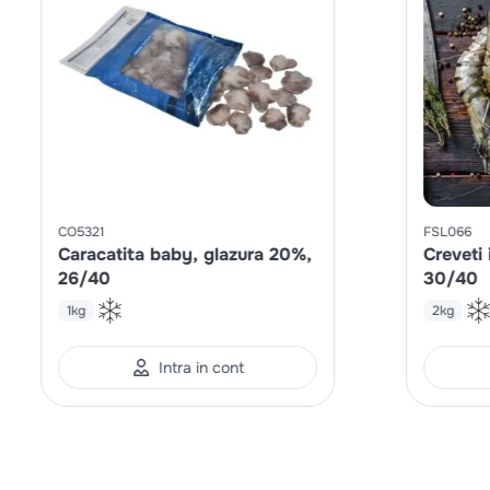
CO5321
FSL066
Caracatita baby, glazura 20%,
Creveti 
26/40
30/40
1kg
2kg
Intra in cont