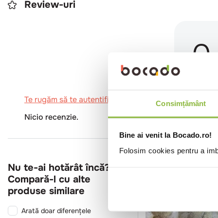
Review-uri
0
Te rugăm să te autentifici pentru a scrie o recenzie.
Consimțământ
Nicio recenzie.
Bine ai venit la Bocado.ro!
Folosim cookies pentru a imbu
Nu te-ai hotărât încă?
Compară-l cu alte
produse similare
Arată doar diferențele