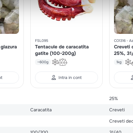
FSL095
CO1316
Az
 glazura
Tentacule de caracatita
Creveti 
gatite (100-200g)
25%, 31
~600g
1kg
nt
Intra in cont
25%
Caracatita
Creveti
Creveti dec
100/200
31/40