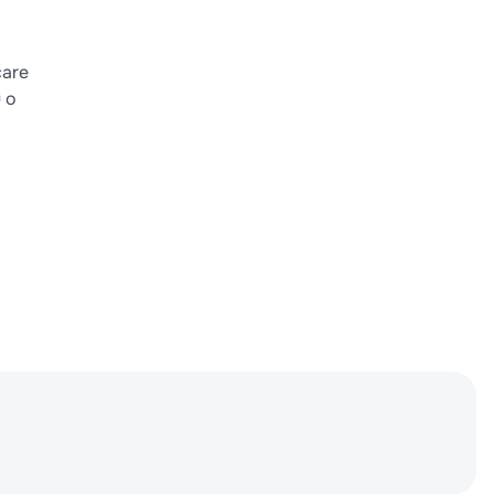
care
u o