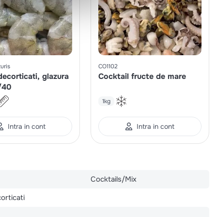
uris
CO1102
decorticati, glazura
Cocktail fructe de mare
/40
1kg
Intra in cont
Intra in cont
Cocktails/Mix
orticati