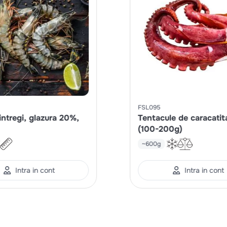
FSL095
intregi, glazura 20%,
Tentacule de caracatit
(100-200g)
~600g
Intra in cont
Intra in cont