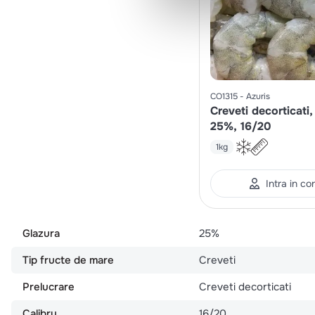
CO1315
Azuris
Creveti decorticati,
25%, 16/20
1kg
Intra in co
Glazura
25%
Tip fructe de mare
Creveti
Prelucrare
Creveti decorticati
Calibru
16/20