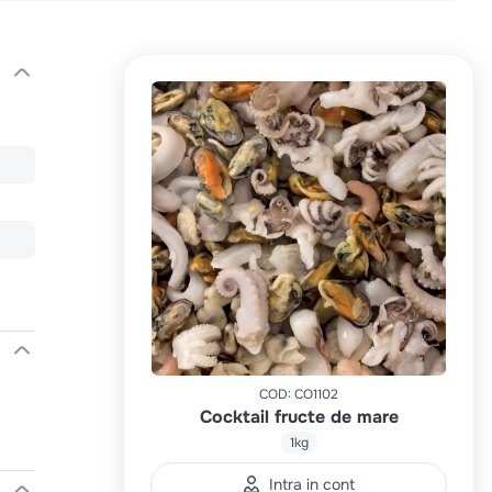
COD
:
CO1102
Cocktail fructe de mare
1kg
Intra in cont