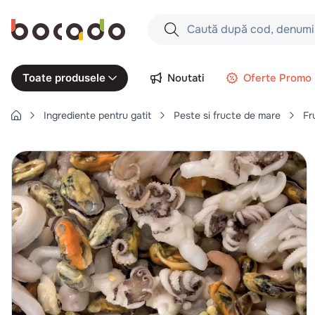
Caută după cod, denumire produs,
Căutări populare
Noutati
Oferte Promo
Toate produsele
1
.
cartofi
Ingrediente pentru gatit
Peste si fructe de mare
Fr
2
.
piept pui
3
.
pui
4
.
chifle
5
.
burger
6
.
coaste
7
.
ceafa
8
.
aripi
9
.
croissant
10
.
pizza