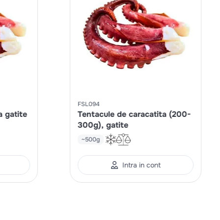
FSL094
a gatite
Tentacule de caracatita (200-
300g), gatite
~500g
Intra in cont