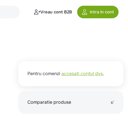
Vreau cont B2B
Intra in cont
Pentru comenzi
accesati contul dvs
.
Comparatie produse