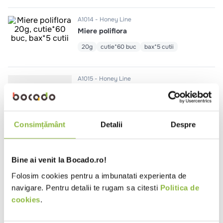
10
.
pizza
A1014
Honey Line
Miere poliflora
20g
cutie*60 buc
bax*5 cutii
A1015
Honey Line
Miere poliflora
350g
bax*9 buc
Consimțământ
Detalii
Despre
Bine ai venit la Bocado.ro!
A1012
Honey Line
Miere poliflora stick
Folosim cookies pentru a imbunatati experienta de
navigare. Pentru detalii te rugam sa citesti
Politica de
12g
cutie*50 buc
bax*5 cutii
cookies
.