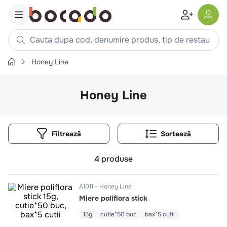
Cauta dupa cod, denumire produs, tip de restaurant, reteta
Honey Line
Căutări populare
1
.
cartofi
Honey Line
2
.
piept pui
3
.
pui
Filtrează
4
.
chifle
5
.
burger
4
produse
6
.
coaste
7
.
ceafa
A1011
Honey Line
Miere poliflora stick
8
.
aripi
9
.
croissant
15g
cutie*50 buc
bax*5 cutii