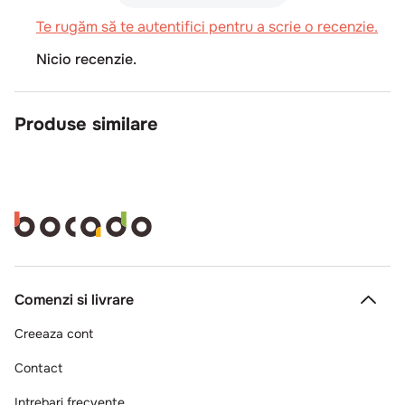
(0 recenzii)
Te rugăm să te autentifici pentru a scrie o recenzie.
Nicio recenzie.
Produse similare
POR1550
Fagurele Auriu
Miere portionata pentru cafea si
ceai
15g
cutie*50 buc