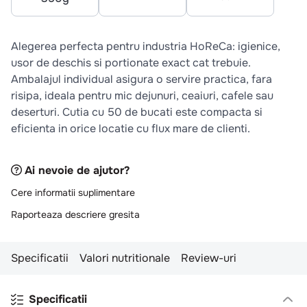
10
.
pizza
Flacon
Caserola
Stick 12g
350g
20g
Alegerea perfecta pentru industria HoReCa: igienice,
usor de deschis si portionate exact cat trebuie.
Ambalajul individual asigura o servire practica, fara
risipa, ideala pentru mic dejunuri, ceaiuri, cafele sau
deserturi. Cutia cu 50 de bucati este compacta si
eficienta in orice locatie cu flux mare de clienti.
Ai nevoie de ajutor?
Cere informatii suplimentare
Raporteaza descriere gresita
Specificatii
Valori nutritionale
Review-uri