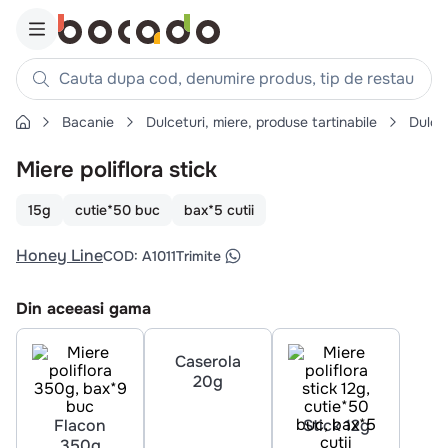
Cauta dupa cod, denumire produs, tip de restaurant, reteta
Bacanie
Dulceturi, miere, produse tartinabile
Dulce
Căutări populare
Miere poliflora stick
1
.
cartofi
2
.
piept pui
15g
cutie*50 buc
bax*5 cutii
3
.
pui
Honey Line
COD
:
A1011
Trimite
4
.
chifle
5
.
burger
Din aceeasi gama
6
.
coaste
7
.
ceafa
8
.
aripi
9
.
croissant