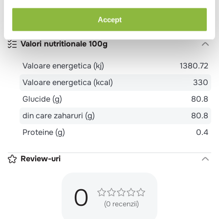
Vegetarian
Accept
Potrivit
Mic dejun
Pranz
Cina
Meniu festiv
pentru
Copii
Valori nutritionale 100g
Valoare energetica (kj)
1380.72
Valoare energetica (kcal)
330
Glucide (g)
80.8
din care zaharuri (g)
80.8
Proteine (g)
0.4
Review-uri
0