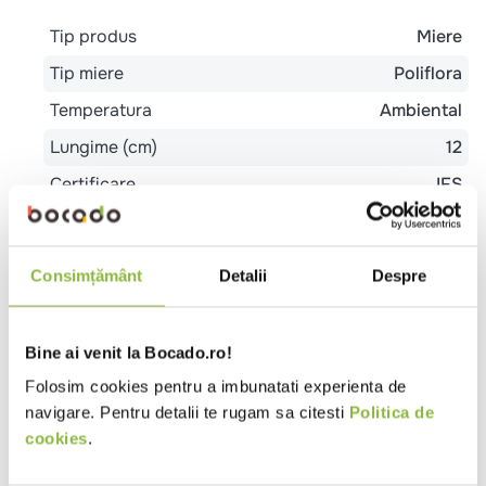
Specificatii
Tip produs
Miere
Tip miere
Poliflora
Temperatura
Ambiental
Lungime (cm)
12
Certificare
IFS
Latime (cm)
7
Consimțământ
Detalii
Despre
Inaltime (cm)
13.5
Tara de origine
UE
non-UE
Bine ai venit la Bocado.ro!
Ambalaj
Plic
Folosim cookies pentru a imbunatati experienta de
Tip
Bistro
Burgerie
Cafenea
Cantina
Catering
navigare. Pentru detalii te rugam sa citesti
Politica de
local
Evenimente
Patiserie
Pizzeria
Pub
cookies
.
Restaurant Romanesc
Sendviserie
Sushi
Trattoria
Unitate de cazare - mic dejun