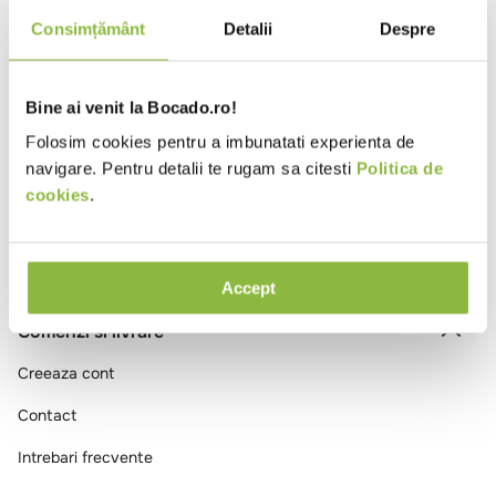
10
.
pizza
Consimțământ
Detalii
Despre
Intra in cont
Bine ai venit la Bocado.ro!
Ai vizualizat toate produsele
Folosim cookies pentru a imbunatati experienta de
navigare. Pentru detalii te rugam sa citesti
Politica de
cookies
.
Accept
Comenzi si livrare
Creeaza cont
Contact
Intrebari frecvente