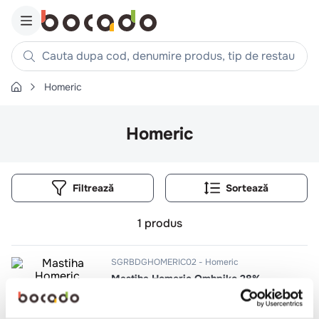
Cauta dupa cod, denumire produs, tip de restaurant, reteta
Homeric
Căutări populare
1
.
cartofi
Homeric
2
.
piept pui
3
.
pui
Filtrează
4
.
chifle
5
.
burger
1
produs
6
.
coaste
7
.
ceafa
SGRBDGHOMERIC02
Homeric
Mastiha Homeric Omhpiko 28%
8
.
aripi
9
.
croissant
0.2l