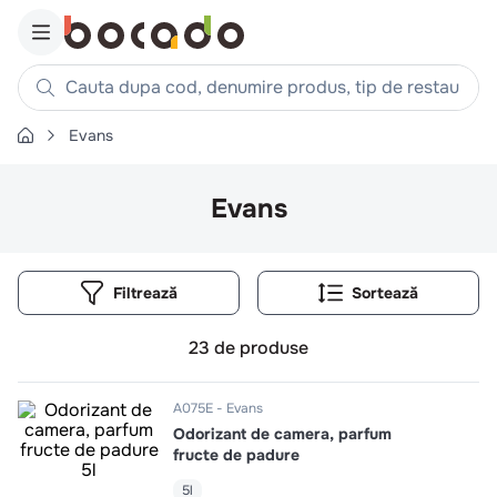
Cauta dupa cod, denumire produs, tip de restaurant, reteta
Evans
Căutări populare
1
.
cartofi
Evans
2
.
piept pui
3
.
pui
Filtrează
4
.
chifle
5
.
burger
23
de produse
6
.
coaste
7
.
ceafa
A075E
Evans
Odorizant de camera, parfum
8
.
aripi
fructe de padure
9
.
croissant
5l