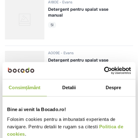
A180E
Evans
Detergent pentru spalat vase
manual
5l
A009E
Evans
Detergent pentru spalat vase
automat
5l
Consimțământ
Detalii
Despre
A009J
Evans
Bine ai venit la Bocado.ro!
Detergent pentru spalat vase
automat
Folosim cookies pentru a imbunatati experienta de
navigare. Pentru detalii te rugam sa citesti
Politica de
20l
cookies
.