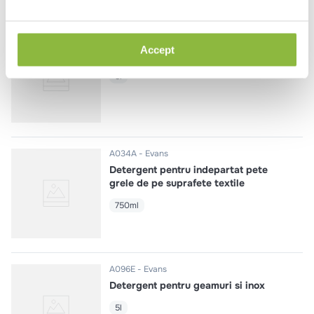
A109E
Evans
Accept
Detergent pentru pardoseli
5l
A034A
Evans
Detergent pentru indepartat pete
grele de pe suprafete textile
750ml
A096E
Evans
Detergent pentru geamuri si inox
5l