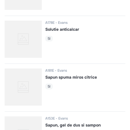
A178E
Evans
Solutie anticalcar
5l
A181E
Evans
Sapun spuma miros citrice
5l
A153E
Evans
Sapun, gel de dus si sampon