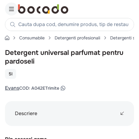
Cauta dupa cod, denumire produs, tip de restaurant, reteta
Consumabile
Detergenti profesionali
Detergenti su
Căutări populare
Detergent universal parfumat pentru
1
.
cartofi
pardoseli
2
.
piept pui
3
.
pui
5l
4
.
chifle
Evans
COD
:
A042E
Trimite
5
.
burger
6
.
coaste
7
.
ceafa
Descriere
8
.
aripi
9
.
croissant