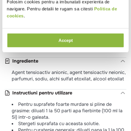
Folosim cookies pentru a imbunatati experienta de
Utilizare detergent
Multi-suprafete
navigare. Pentru detalii te rugam sa citesti
Politica de
Parfum
Citrice
cookies
.
Ph
11,8
Dilutie
,01
Accept
Ambalaj
Bidon
Ingrediente
Agent tensioactiv anionic, agent tensioactiv neionic,
parfumuri, sodiu, alchi sulfat etoxilat, alcool etoxilat
Instructiuni pentru utilizare
Pentru suprafete foarte murdare si pline de
grasime: diluati 1 la 50 parti apa fierbinte (100 ml la
5l) intr-o galeata.
Stergeti suprafata cu aceasta solutie.
Pentru curatenie generala: diluati pana la 1 la 100