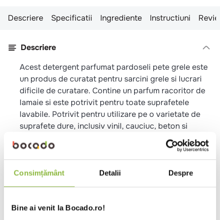
Descriere
Specificatii
Ingrediente
Instructiuni
Revie
Descriere
Acest detergent parfumat pardoseli pete grele este
un produs de curatat pentru sarcini grele si lucrari
dificile de curatare. Contine un parfum racoritor de
lamaie si este potrivit pentru toate suprafetele
lavabile. Potrivit pentru utilizare pe o varietate de
suprafete dure, inclusiv vinil, cauciuc, beton si
vopsea. Parfumul de lamaie lasa un parfum proaspat
și il face extrem de placut de utilizat.
Specificatii
Consimțământ
Detalii
Despre
Format
Lichid
Bine ai venit la Bocado.ro!
Tip produs
Detergent suprafete