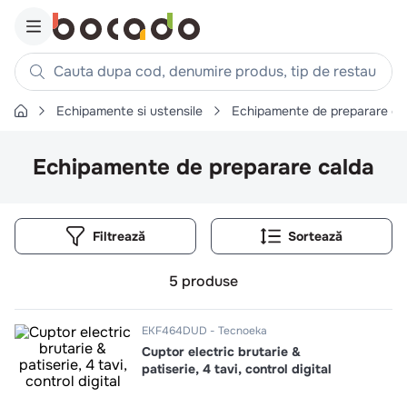
Cauta dupa cod, denumire produs, tip de restaurant, reteta
Echipamente si ustensile
Echipamente de preparare ca
Căutări populare
1
.
cartofi
Echipamente de preparare calda
2
.
piept pui
3
.
pui
Filtrează
4
.
chifle
5
.
burger
5
produse
6
.
coaste
7
.
ceafa
EKF464DUD
Tecnoeka
Cuptor electric brutarie &
8
.
aripi
patiserie, 4 tavi, control digital
9
.
croissant