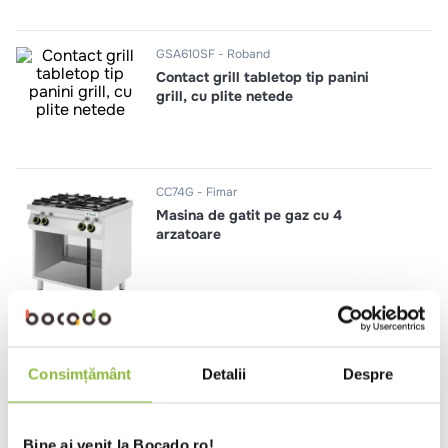
10
.
pizza
GSA610SF
Roband
Contact grill tabletop tip panini
grill, cu plite netede
CC74G
Fimar
Masina de gatit pe gaz cu 4
arzatoare
CAB0033/CN
Virtus Group
Consimțământ
Detalii
Despre
Cuptor pizza electric, 2 camere,
4+4 pizza * 35cm, control mecanic
Bine ai venit la Bocado.ro!