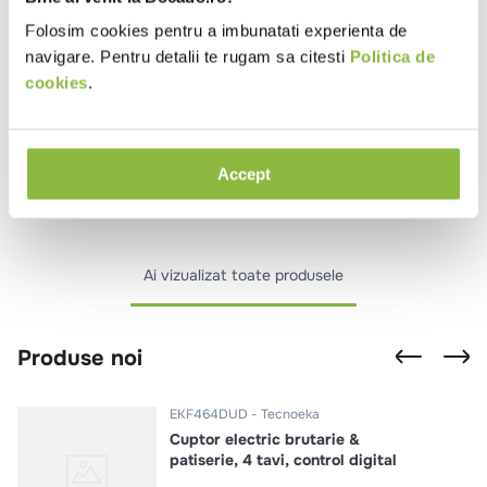
Folosim cookies pentru a imbunatati experienta de
navigare. Pentru detalii te rugam sa citesti
Politica de
FR88RN
Fimar
cookies
.
Friteuza electrica cu robinet, 2
cuve, 2*10l
Accept
Ai vizualizat toate produsele
Produse noi
EKF464DUD
Tecnoeka
Cuptor electric brutarie &
patiserie, 4 tavi, control digital