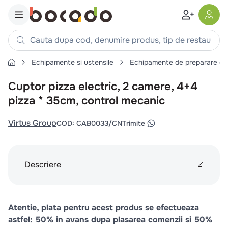
Cauta dupa cod, denumire produs, tip de restaurant, reteta
Echipamente si ustensile
Echipamente de preparare ca
Căutări populare
Cuptor pizza electric, 2 camere, 4+4
1
.
cartofi
pizza * 35cm, control mecanic
2
.
piept pui
3
.
pui
Virtus Group
COD
:
CAB0033/CN
Trimite
4
.
chifle
5
.
burger
Descriere
6
.
coaste
7
.
ceafa
8
.
aripi
Atentie, plata pentru acest produs se efectueaza
9
.
croissant
astfel: 50% in avans dupa plasarea comenzii si 50%