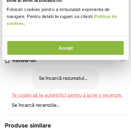
Bine ai venit la Bocado.ro!
Tip cuptor
Manual
Folosim cookies pentru a imbunatati experienta de
Putere (W)
10400
navigare. Pentru detalii te rugam sa citesti
Politica de
cookies
.
Utilizare cuptor
Pizza
Numar tavi
8
Tensiune de alimentare (V)
380V
Accept
Review-uri
Se încarcă rezumatul…
Te rugăm să te autentifici pentru a scrie o recenzie.
Se încarcă recenziile…
Produse similare