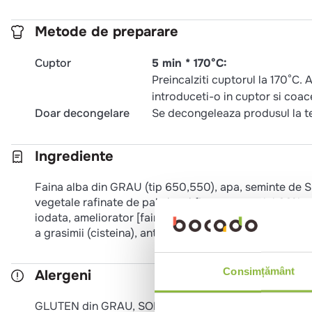
Metode de preparare
Cuptor
5 min * 170°C:
Preincalziti cuptorul la 170°C. 
introduceti-o in cuptor si coac
Doar decongelare
Se decongeleaza produsul la t
Ingrediente
Faina alba din GRAU (tip 650,550), apa, seminte de SU
vegetale rafinate de palmier si floarea soarelui 66%, e
iodata, ameliorator [faina de GRAU, emulsifiant E472e,
a grasimii (cisteina), antioxidant (acid ascorbic), enzi
Consimțământ
Alergeni
GLUTEN din GRAU, SOIA, SUSAN.