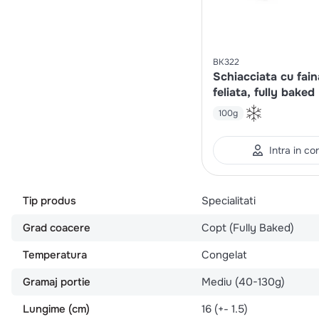
BK322
Schiacciata cu fain
feliata, fully baked
100g
Intra in co
Tip produs
Specialitati
Grad coacere
Copt (Fully Baked)
Temperatura
Congelat
Gramaj portie
Mediu (40-130g)
Lungime (cm)
16 (+- 1.5)