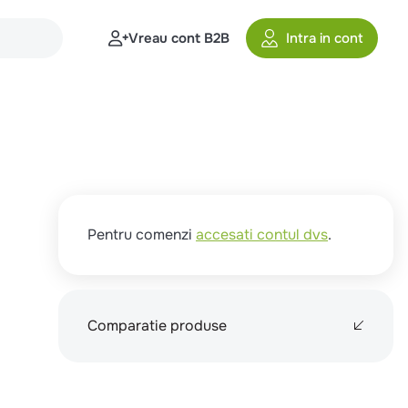
Vreau cont B2B
Intra in cont
Pentru comenzi
accesati contul dvs
.
Comparatie produse