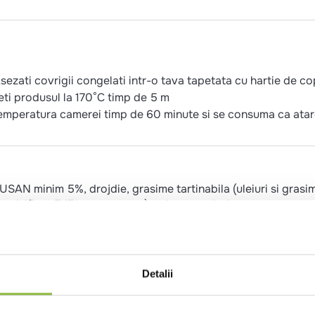
Asezati covrigii congelati intr-o tava tapetata cu hartie de co
eti produsul la 170°C timp de 5 m
emperatura camerei timp de 60 minute si se consuma ca atar
SAN minim 5%, drojdie, grasime tartinabila (uleiuri si grasim
mulsifiant E471, sare, aroma), zahar, sare iodata, sare mare
 corector de aciditate (lactat de calciu natural), agent de tr
me (alfa-amilaza, oxidaze, lipaza, xilanaza, hemicelulaza)].
Detalii