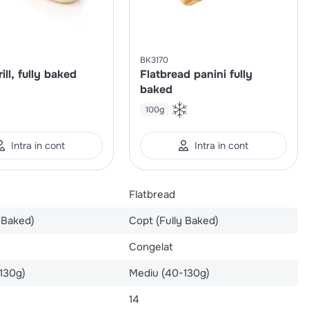
BK3170
ill, fully baked
Flatbread panini fully
baked
100g
Intra in cont
Intra in cont
Flatbread
 Baked)
Copt (Fully Baked)
Congelat
130g)
Mediu (40-130g)
14