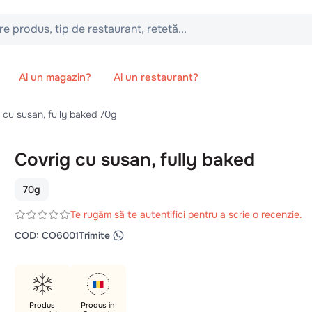
 tip de restaurant, retetă...
Ai un magazin?
Ai un restaurant?
 cu susan, fully baked 70g
Covrig cu susan, fully baked
70g
Te rugăm să te autentifici pentru a scrie o recenzie.
COD
:
CO6001
Trimite
Produs
Produs in