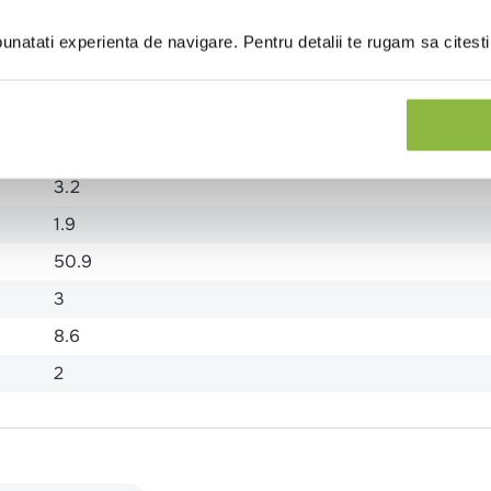
natati experienta de navigare. Pentru detalii te rugam sa citest
1058
253
3.2
1.9
50.9
3
8.6
2