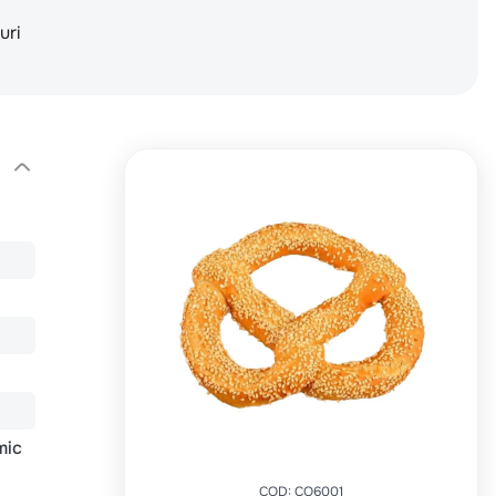
uri
mic
COD
:
CO6001