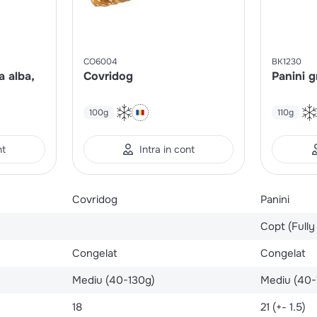
CO6004
BK1230
a alba,
Covridog
Panini gr
100g
110g
nt
Intra in cont
Covridog
Panini
Copt (Fully
Congelat
Congelat
Mediu (40-130g)
Mediu (40-
18
21 (+- 1.5)