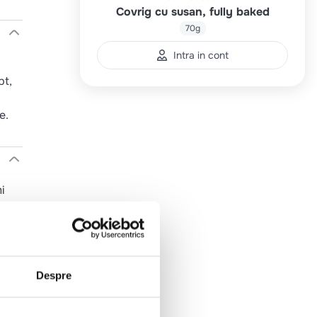
Covrig cu susan, fully baked
70g
Intra in cont
pt,
e.
i
atare
Despre