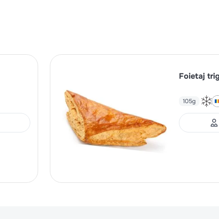
Foietaj tr
105g