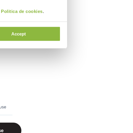
i
Politica de cookies
.
Accept
duse
se