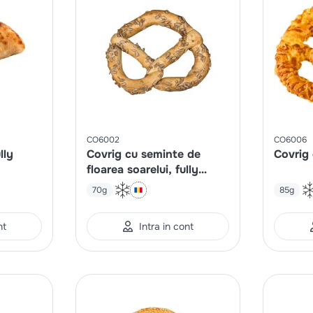
CO6002
CO6006
lly
Covrig cu seminte de
Covrig 
floarea soarelui, fully
baked
70g
85g
nt
Intra in cont