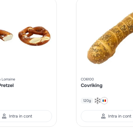
 Lorraine
CO6100
retzel
Covriking
120g
Intra in cont
Intra in cont