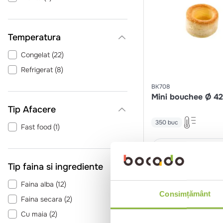
Temperatura
Congelat
(
22
)
Refrigerat
(
8
)
BK708
Mini bouchee Ø 
Tip Afacere
350 buc
Fast food
(
1
)
Intra in co
Tip faina si ingrediente
Faina alba
(
12
)
Consimțământ
Faina secara
(
2
)
Cu maia
(
2
)