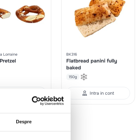
a Lorraine
BK316
Pretzel
Flatbread panini fully
baked
150g
Intra in cont
Intra in cont
Despre