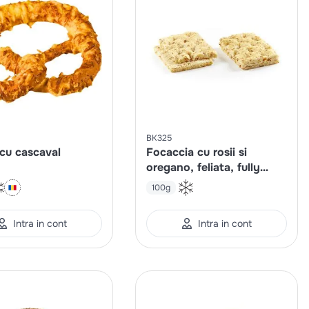
BK325
cu cascaval
Focaccia cu rosii si
oregano, feliata, fully
baked
100g
Intra in cont
Intra in cont