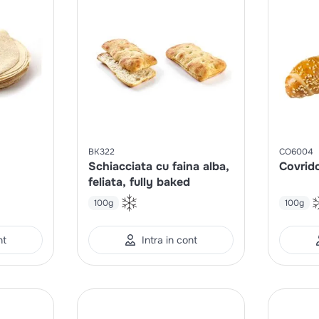
BK322
CO6004
Schiacciata cu faina alba,
Covrid
feliata, fully baked
100g
100g
nt
Intra in cont