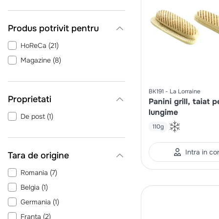
Produs potrivit pentru
HoReCa
(
21
)
Magazine
(
8
)
BK191
La Lorraine
Proprietati
Panini grill, taiat p
lungime
De post
(
1
)
110g
Intra in co
Tara de origine
Romania
(
7
)
Belgia
(
1
)
Germania
(
1
)
Franta
(
2
)