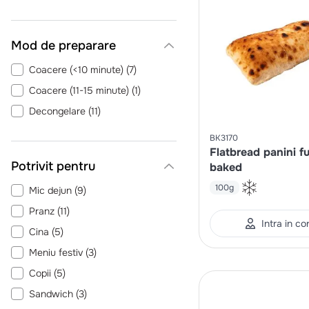
Mod de preparare
Coacere (<10 minute)
(
7
)
Coacere (11-15 minute)
(
1
)
Decongelare
(
11
)
BK3170
Flatbread panini fu
Potrivit pentru
baked
100g
Mic dejun
(
9
)
Pranz
(
11
)
Intra in co
Cina
(
5
)
Meniu festiv
(
3
)
Copii
(
5
)
Sandwich
(
3
)