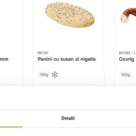
BK130
BK392
L
42mm
Panini cu susan si nigella
Covrig 
130g
100g
nt
Intra in cont
Detalii