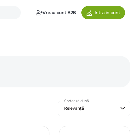
Vreau cont B2B
Intra in cont
Sortează după
Relevanță