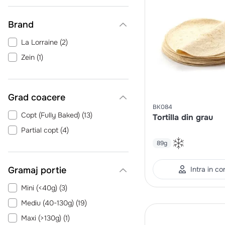
Brand
La Lorraine
(
2
)
Zein
(
1
)
Grad coacere
BK084
Copt (Fully Baked)
(
13
)
Tortilla din grau
Partial copt
(
4
)
89g
Gramaj portie
Intra in co
Mini (<40g)
(
3
)
Mediu (40-130g)
(
19
)
Maxi (>130g)
(
1
)