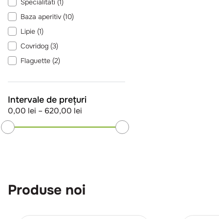
Specialitati
(
1
)
Restaurant Romanesc
(
10
)
Baza aperitiv
(
10
)
Vezi încă 4
Lipie
(
1
)
Covridog
(
3
)
Flaguette
(
2
)
Flatbread
(
2
)
Focaccia
(
3
)
Intervale de prețuri
Panini
(
3
)
0,00 lei
–
620,00 lei
Tortilla
(
1
)
Produse noi