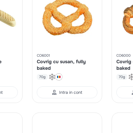
CO6001
CO6000
e
Covrig cu susan, fully
Covrig 
baked
baked
70g
70g
nt
Intra in cont