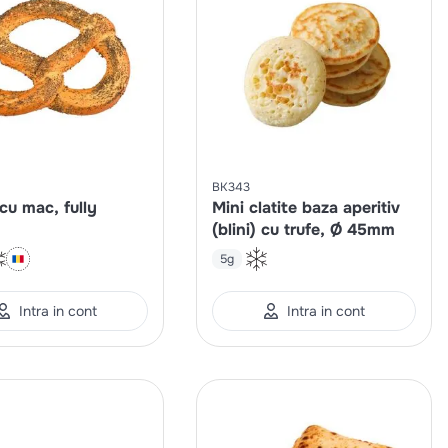
BK343
cu mac, fully
Mini clatite baza aperitiv
(blini) cu trufe, Ø 45mm
5g
Intra in cont
Intra in cont