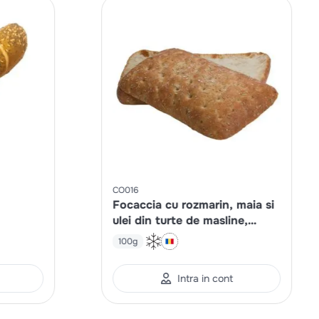
CO016
Focaccia cu rozmarin, maia si
ulei din turte de masline,
feliata, fully baked
100g
Intra in cont