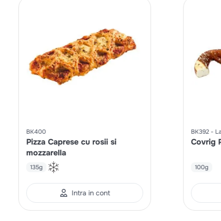
BK400
BK392
La
Pizza Caprese cu rosii si
Covrig P
mozzarella
135g
100g
Intra in cont