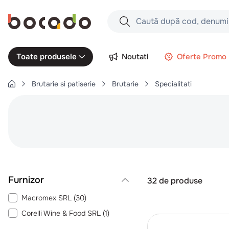
Caută după cod, denumire produs,
Căutări populare
Noutati
Oferte Promo
Toate produsele
1
.
cartofi
Brutarie si patiserie
Brutarie
Specialitati
2
.
piept pui
3
.
pui
4
.
chifle
5
.
burger
6
.
coaste
7
.
ceafa
32
de produse
8
.
aripi
Macromex SRL
(
30
)
9
.
croissant
Corelli Wine & Food SRL
(
1
)
10
.
pizza