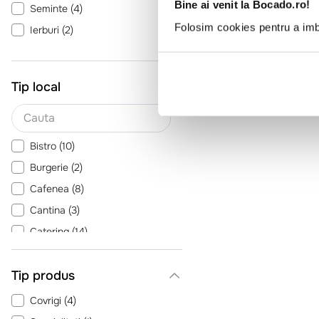
Bine ai venit la Bocado.ro!
Seminte
(
4
)
Folosim cookies pentru a imbu
Ierburi
(
2
)
Tip local
Bistro
(
10
)
Burgerie
(
2
)
Cafenea
(
8
)
Cantina
(
3
)
Catering
(
14
)
Evenimente
(
11
)
Tip produs
Patiserie
(
13
)
Pizzeria
(
1
)
Covrigi
(
4
)
Pub
(
10
)