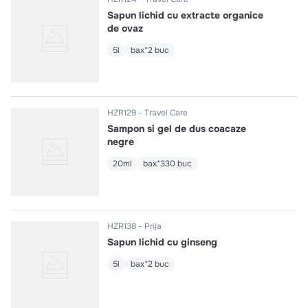
Sapun lichid cu extracte organice
de ovaz
5l
bax*2 buc
HZR129
Travel Care
Sampon si gel de dus coacaze
negre
20ml
bax*330 buc
HZR138
Prija
Sapun lichid cu ginseng
5l
bax*2 buc