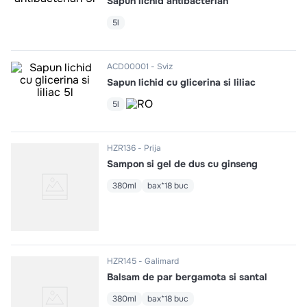
Sapun lichid antibacterian
10
.
pizza
5l
ACD00001
Sviz
Sapun lichid cu glicerina si liliac
5l
HZR136
Prija
Sampon si gel de dus cu ginseng
380ml
bax*18 buc
HZR145
Galimard
Balsam de par bergamota si santal
380ml
bax*18 buc