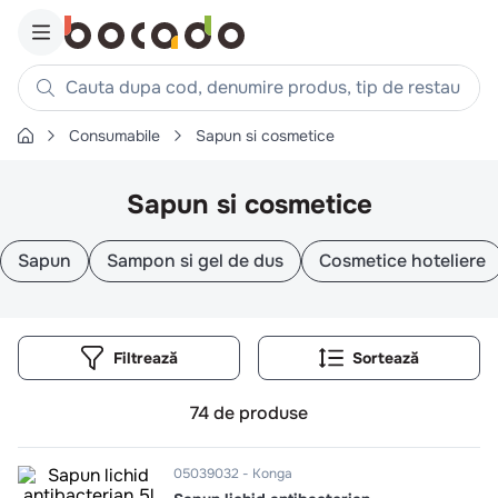
Cauta dupa cod, denumire produs, tip de restaurant, reteta
Consumabile
Sapun si cosmetice
Căutări populare
1
.
cartofi
Sapun si cosmetice
2
.
piept pui
3
.
pui
Sapun
Sampon si gel de dus
Cosmetice hoteliere
4
.
chifle
5
.
burger
Filtrează
6
.
coaste
7
.
ceafa
74
de produse
8
.
aripi
9
.
croissant
05039032
Konga