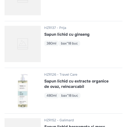
HZR137
Prija
Sapun lichid cu ginseng
380ml
bax*18 buc
HZR126
Travel Care
Sapun lichid cu extracte organice
de ovaz, reincarcabil
480ml
bax*18 buc
HZR152
Galimard
Sapun lichid bergamota si mosc