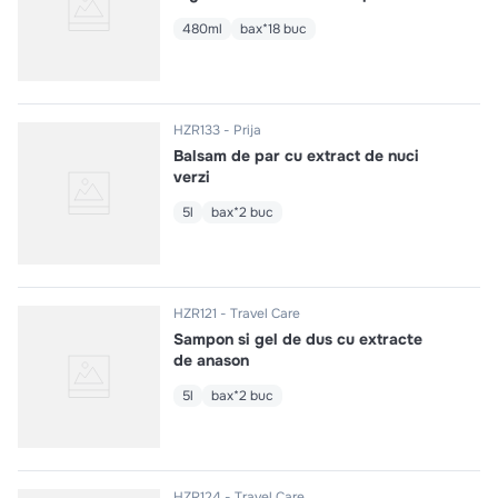
480ml
bax*18 buc
HZR133
Prija
Balsam de par cu extract de nuci
verzi
5l
bax*2 buc
HZR121
Travel Care
Sampon si gel de dus cu extracte
de anason
5l
bax*2 buc
HZR124
Travel Care