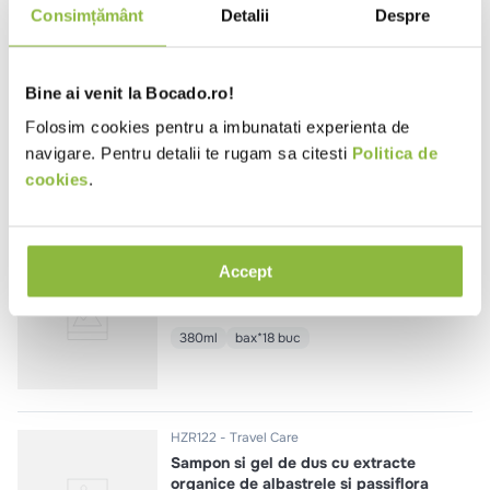
Consimțământ
Detalii
Despre
HZR127
Travel Care
Bine ai venit la Bocado.ro!
Balsam de par albastrele si
passiflora
Folosim cookies pentru a imbunatati experienta de
navigare. Pentru detalii te rugam sa citesti
Politica de
15ml
bax*330 buc
cookies
.
HZR132
Prija
Accept
Balsam de par cu extract de nuci
verzi
380ml
bax*18 buc
HZR122
Travel Care
Sampon si gel de dus cu extracte
organice de albastrele si passiflora