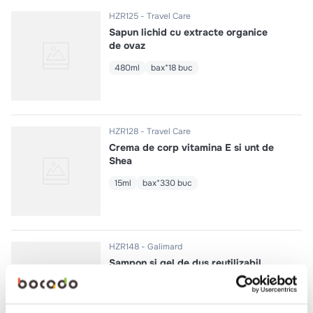
HZR125
Travel Care
Sapun lichid cu extracte organice
de ovaz
480ml
bax*18 buc
HZR128
Travel Care
Crema de corp vitamina E si unt de
Shea
15ml
bax*330 buc
HZR148
Galimard
Sampon si gel de dus reutilizabil
bergamota si santal
380ml
bax*18 buc