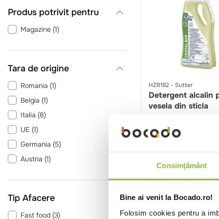
Produs potrivit pentru
Magazine
(
1
)
Tara de origine
Romania
(
1
)
HZR192
Sutter
Detergent alcalin 
Belgia
(
1
)
vesela din sticla
Italia
(
8
)
750ml
bax*6 buc
UE
(
1
)
Germania
(
5
)
Intra in co
Austria
(
1
)
Consimțământ
Franta
(
1
)
Anglia
(
2
)
Tip Afacere
Bine ai venit la Bocado.ro!
Folosim cookies pentru a imbu
Fast food
(
3
)