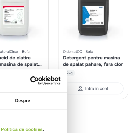
turalClear
Bufa
OldomatOC
Bufa
cid de clatire
Detergent pentru masina
masina de spalat
de spalat pahare, fara clor
cologic
12kg
Intra in cont
Intra in cont
Despre
i
Politica de cookies
.