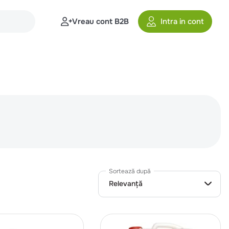
Vreau cont B2B
Intra in cont
Sortează după
Relevanță