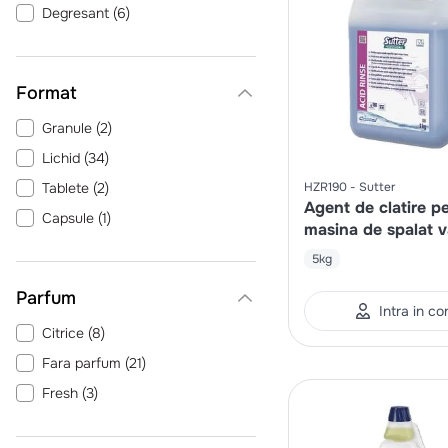
Degresant
(
6
)
Format
Granule
(
2
)
Lichid
(
34
)
Tablete
(
2
)
HZR190
Sutter
Agent de clatire p
Capsule
(
1
)
masina de spalat 
5kg
Parfum
Intra in co
Citrice
(
8
)
Fara parfum
(
21
)
Fresh
(
3
)