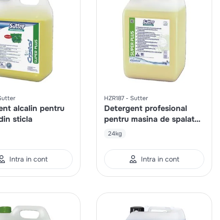
Sutter
HZR187
Sutter
nt alcalin pentru
Detergent profesional
din sticla
pentru masina de spalat
vase
24kg
Intra in cont
Intra in cont