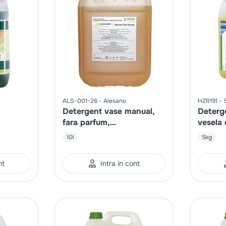
ALS-001-26
Alesano
HZR191
Detergent vase manual,
Deterge
fara parfum,
vesela 
superconcentrat
10l
5kg
nt
Intra in cont