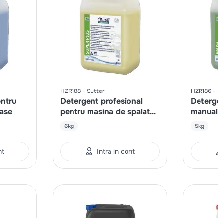
HZR188
Sutter
HZR186
entru
Detergent profesional
Deterg
vase
pentru masina de spalat
manual
vase
6kg
5kg
nt
Intra in cont