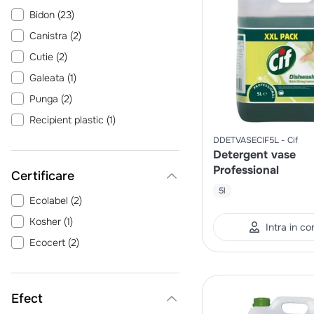
Cif
(
2
)
Bidon
(
23
)
Alesano
(
2
)
Canistra
(
2
)
SUN
(
1
)
Cutie
(
2
)
Vezi încă 2
Galeata
(
1
)
Punga
(
2
)
Recipient plastic
(
1
)
DDETVASECIF5L
Cif
Detergent vase
Professional
Certificare
5l
Ecolabel
(
2
)
Kosher
(
1
)
Intra in co
Ecocert
(
2
)
Efect