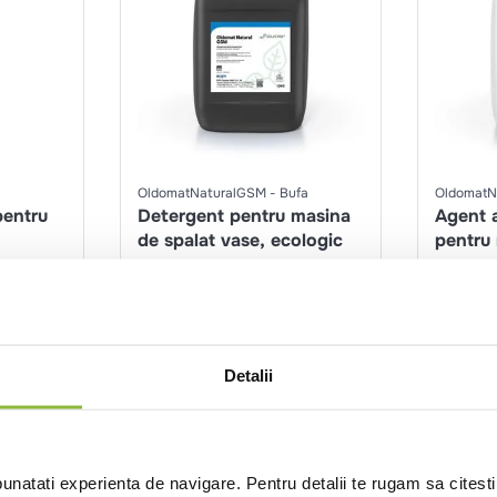
OldomatNaturalGSM
Bufa
OldomatNa
pentru
Detergent pentru masina
Agent a
de spalat vase, ecologic
pentru 
vase, e
12kg
10l
nt
Intra in cont
Detalii
natati experienta de navigare. Pentru detalii te rugam sa citest