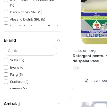
(
5
)
Dacris Impex SRL
(
5
)
Alesano Distrib SRL
(
5
)
Harghita Holding Import-Export
SRL
(
4
)
Romfracht SRL
(
3
)
Brand
Line Group SRL
(
3
)
PG300101
Fairy
Detergent pentru 
Sutter
(
7
)
de spalat vase
profesionala
Evans
(
6
)
10l
Fairy
(
5
)
Intra in co
Sucitesa
(
4
)
Sanidet
(
4
)
Realco
(
3
)
Ambalaj
Bufa
(
3
)