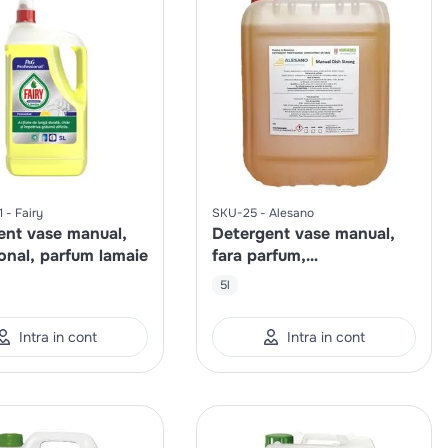
1
Fairy
SKU-25
Alesano
ent vase manual,
Detergent vase manual,
onal, parfum lamaie
fara parfum,
superconcentrat
5l
Intra in cont
Intra in cont