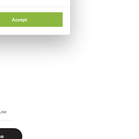
Accept
duse
se