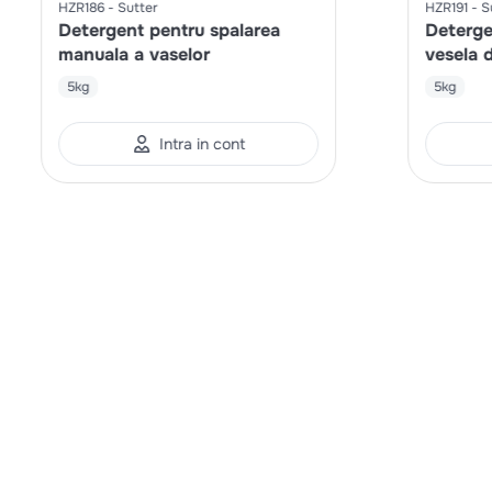
HZR186
Sutter
HZR191
S
Detergent pentru spalarea
Deterge
manuala a vaselor
vesela d
5kg
5kg
Intra in cont