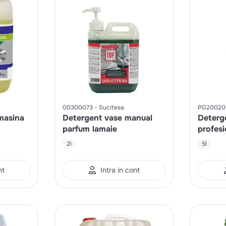
00300073
Sucitesa
PG20020
masina
Detergent vase manual
Deterg
parfum lamaie
profesi
2l
5l
nt
Intra in cont