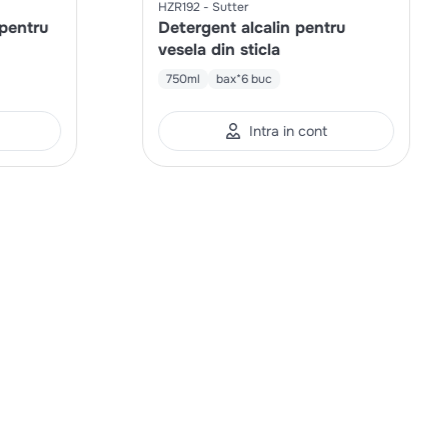
HZR192
Sutter
 pentru
Detergent alcalin pentru
vesela din sticla
750ml
bax*6 buc
Intra in cont