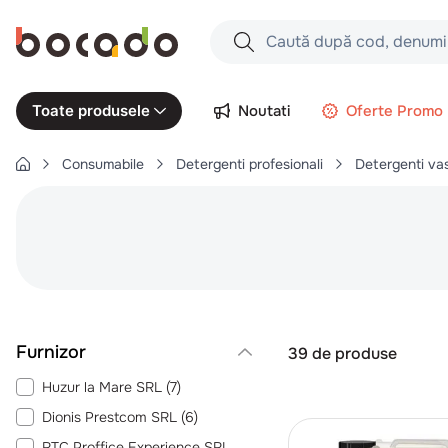
Caută după cod, denumire produs,
Căutări populare
Noutati
Oferte Promo
Toate produsele
1
.
cartofi
Consumabile
Detergenti profesionali
Detergenti va
2
.
piept pui
3
.
pui
4
.
chifle
5
.
coaste
6
.
burger
7
.
aripi
39
de produse
8
.
ceafa
Huzur la Mare SRL
(
7
)
9
.
croissant
Dionis Prestcom SRL
(
6
)
10
.
pizza
RTC Proffice Experience SRL