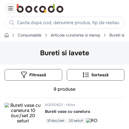
Cauta dupa cod, denumire produs, tip de restaurant, reteta
Consumabile
Articole curatenie si menaj
Bureti si l
Căutări populare
1
.
cartofi
Bureti si lavete
2
.
piept pui
3
.
pui
Filtrează
4
.
chifle
5
.
burger
9
produse
6
.
coaste
7
.
ceafa
AQ000623
Hillox
Bureti vase cu canelura
8
.
aripi
10 buc/set
20 seturi
9
.
croissant