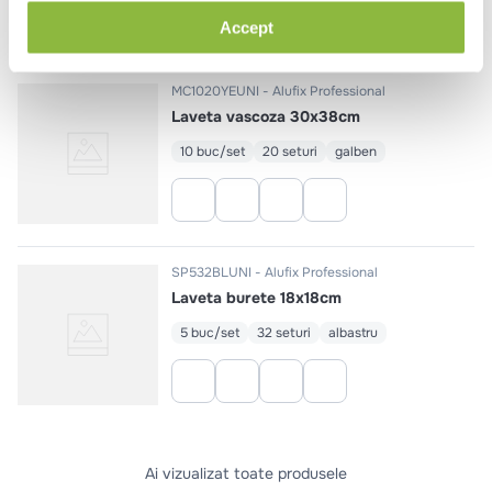
Accept
MC1020YEUNI
Alufix Professional
Laveta vascoza 30х38сm
10 buc/set
20 seturi
galben
SP532BLUNI
Alufix Professional
Laveta burete 18х18сm
5 buc/set
32 seturi
albastru
Ai vizualizat toate produsele