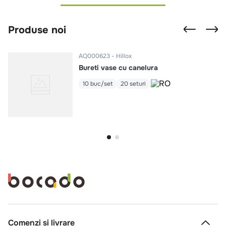
Produse noi
AQ000623
Hillox
Bureti vase cu canelura
10 buc/set
20 seturi
Comenzi si livrare