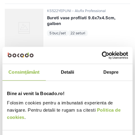
KS522YEPUNI
Alufix Professional
Bureti vase profilati 9.6x7x4.5cm,
galben
5 buc/set
22 seturi
SP540YEUNI
Alufix Professional
Laveta burete 15.5х15.5сm, galben
Consimțământ
Detalii
Despre
5 buc/set
40 seturi
Bine ai venit la Bocado.ro!
Folosim cookies pentru a imbunatati experienta de
navigare. Pentru detalii te rugam sa citesti
Politica de
KS1046YEUNI
Alufix Professional
Bureti vase 14.5x6x4.5cm, galben
cookies
.
10 buc/set
46 seturi