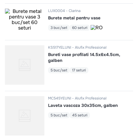
10
.
pizza
LUX0004
Clarina
Burete metal pentru vase
3 buc/set
60 seturi
KS517YELUNI
Alufix Professional
Bureti vase profilati 14.5x6x4.5cm,
galben
5 buc/set
17 seturi
MC545YEUNI
Alufix Professional
Laveta vascoza 30х35сm, galben
5 buc/set
45 seturi