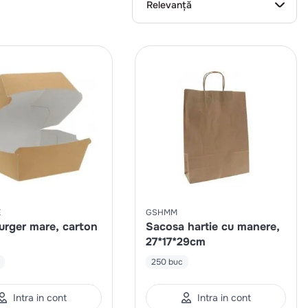
Relevanță
E
GSHMM
urger mare, carton
Sacosa hartie cu manere,
27*17*29cm
250 buc
Intra in cont
Intra in cont