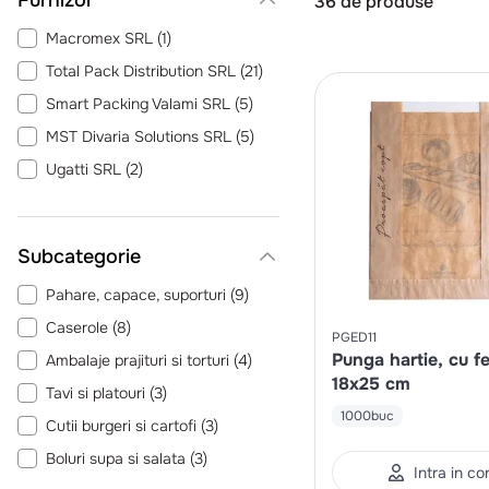
36
de produse
Macromex SRL
(
1
)
Total Pack Distribution SRL
(
21
)
Smart Packing Valami SRL
(
5
)
MST Divaria Solutions SRL
(
5
)
Ugatti SRL
(
2
)
Pahare, capace, suporturi
(
9
)
Caserole
(
8
)
PGED11
Punga hartie, cu fe
Ambalaje prajituri si torturi
(
4
)
18x25 cm
Tavi si platouri
(
3
)
1000buc
Cutii burgeri si cartofi
(
3
)
Boluri supa si salata
(
3
)
Intra in co