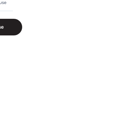
duse
se