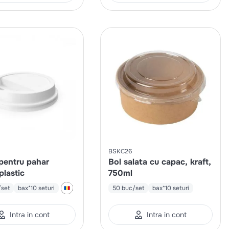
BSKC26
pentru pahar
Bol salata cu capac, kraft,
plastic
750ml
/set
bax*10 seturi
50 buc/set
bax*10 seturi
Intra in cont
Intra in cont