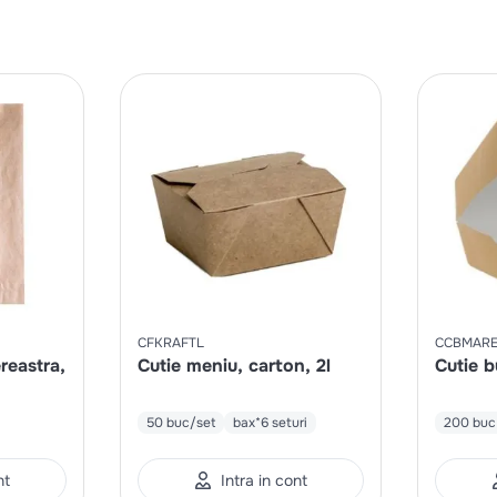
CFKRAFTL
CCBMAR
reastra,
Cutie meniu, carton, 2l
Cutie b
50 buc/set
bax*6 seturi
200 buc
nt
Intra in cont