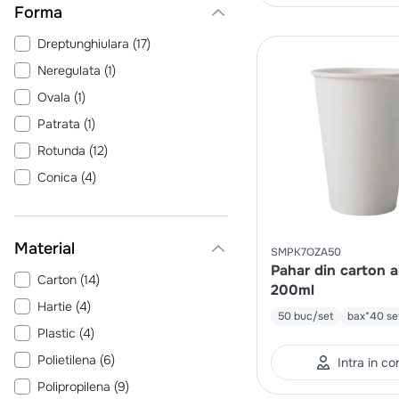
Forma
Dreptunghiulara
(
17
)
Neregulata
(
1
)
Ovala
(
1
)
Patrata
(
1
)
Rotunda
(
12
)
Conica
(
4
)
Material
SMPK7OZA50
Pahar din carton a
Carton
(
14
)
200ml
Hartie
(
4
)
50 buc/set
bax*40 se
Plastic
(
4
)
Polietilena
(
6
)
Intra in co
Polipropilena
(
9
)