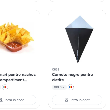
C829
 mari pentru nachos
Cornete negre pentru
compartiment
clatite
 sos
100 buc
Intra in cont
Intra in cont