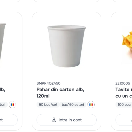
SMPK4OZA50
2210005
lb,
Pahar din carton alb,
Tavite
120ml
cu un 
pentru
turi
50 buc/set
bax*60 seturi
100 buc
nt
Intra in cont