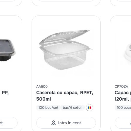
AA500
CP7OZA
 PP,
Caserola cu capac, RPET,
Capac 
500ml
120ml, 
100 buc/set
bax*6 seturi
100 buc
nt
Intra in cont