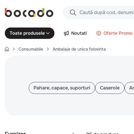
Caută după cod, denumire produs,
Căutări populare
Noutati
Oferte Promo
Toate produsele
1
.
cartofi
Consumabile
Ambalaje de unica folosinta
2
.
piept pui
3
.
pui
4
.
chifle
5
.
burger
Pahare, capace, suporturi
Caserole
Am
6
.
coaste
7
.
aripi
8
.
ceafa
9
.
croissant
10
.
pizza