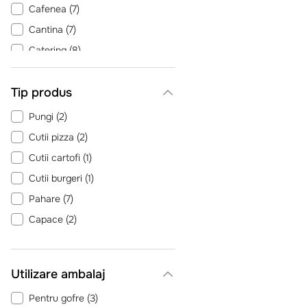
Cafenea
(
7
)
Cantina
(
7
)
Catering
(
8
)
Evenimente
(
7
)
Tip produs
Patiserie
(
6
)
Pizzeria
(
5
)
Pungi
(
2
)
Pub
(
7
)
Cutii pizza
(
2
)
Restaurant Romanesc
(
5
)
Cutii cartofi
(
1
)
Vezi încă 4
Cutii burgeri
(
1
)
Pahare
(
7
)
Capace
(
2
)
Utilizare ambalaj
Pentru gofre
(
3
)