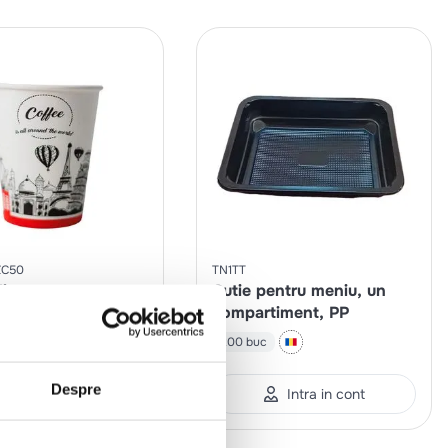
C50
TN1TT
in carton cu
Cutie pentru meniu, un
grafic, 230ml
compartiment, PP
set
bax*20 seturi
200 buc
Despre
Intra in cont
Intra in cont