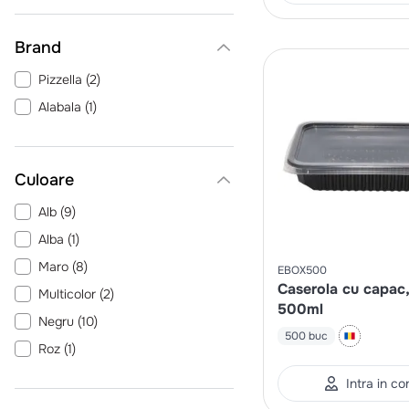
Sosiere
(
2
)
Cutii si triunghiuri pizza
(
2
)
Brand
Coltare si pungi hartie
(
2
)
Pizzella
(
2
)
Alabala
(
1
)
Culoare
Alb
(
9
)
Alba
(
1
)
Maro
(
8
)
EBOX500
Caserola cu capac,
Multicolor
(
2
)
500ml
Negru
(
10
)
500 buc
Roz
(
1
)
Transparent
(
6
)
Intra in co