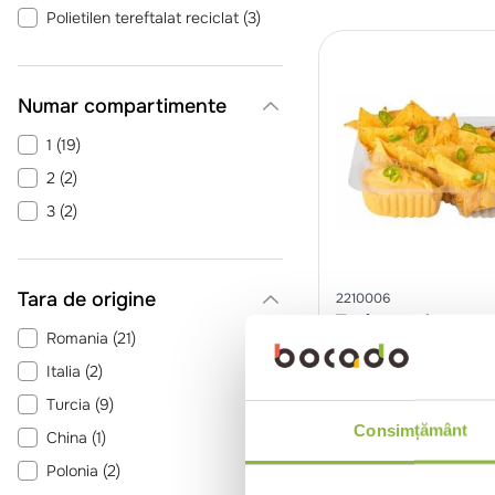
Polietilen tereftalat reciclat
(
3
)
Polietilen tereftalat
(
1
)
Hartie reciclata
(
1
)
Numar compartimente
Folie de polistiren biorientat
(
2
)
1
(
19
)
2
(
2
)
3
(
2
)
Tara de origine
2210006
Tavite mari pentr
Romania
(
21
)
cu 2 compartimen
pentru sos
Italia
(
2
)
100 buc
Turcia
(
9
)
Consimțământ
Intra in co
China
(
1
)
Polonia
(
2
)