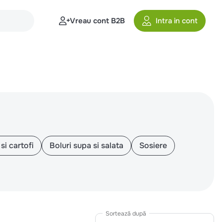
Vreau cont B2B
Intra in cont
si cartofi
Boluri supa si salata
Sosiere
Sortează după