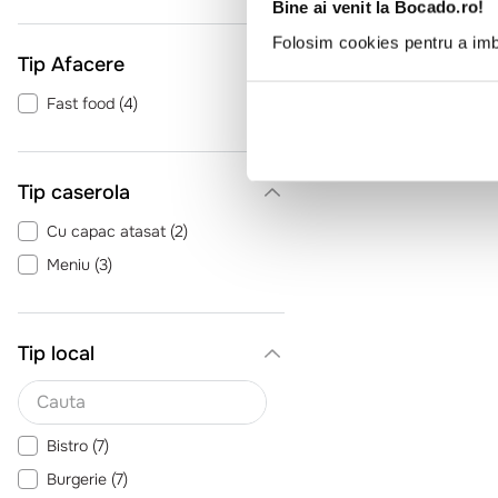
Bine ai venit la Bocado.ro!
Folosim cookies pentru a imbu
Tip Afacere
Fast food
(
4
)
Tip caserola
Cu capac atasat
(
2
)
Meniu
(
3
)
Tip local
Bistro
(
7
)
Burgerie
(
7
)