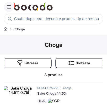
Cauta dupa cod, denumire produs, tip de restaurant, reteta
Choya
Căutări populare
1
.
cartofi
Choya
2
.
piept pui
3
.
pui
Filtrează
4
.
chifle
5
.
burger
3
produse
6
.
coaste
7
.
ceafa
SGRCHOYASAKE
Choya
Sake Choya 14.5%
8
.
aripi
9
.
croissant
0.75l