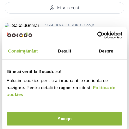
10
.
pizza
Intra in cont
SGRCHOYAOUGYOKU
Choya
Sake Junmai Ginjo Hokkan
Ougyoku The Cherry Gem 14.5%
0.72l
Consimțământ
Detalii
Despre
Intra in cont
Bine ai venit la Bocado.ro!
SGRCHOYAHONJIRU
Choya
Folosim cookies pentru a imbunatati experienta de
Sake Hokkan Daiginjo Honjirushi
navigare. Pentru detalii te rugam sa citesti
Politica de
Sakura 15.8%
cookies
.
0.72l
Accept
Intra in cont