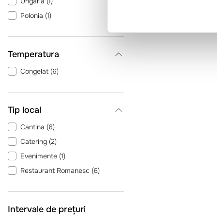
Ungaria
(
1
)
Polonia
(
1
)
Temperatura
Congelat
(
6
)
Tip local
Cantina
(
6
)
Catering
(
2
)
Evenimente
(
1
)
Restaurant Romanesc
(
6
)
Intervale de prețuri