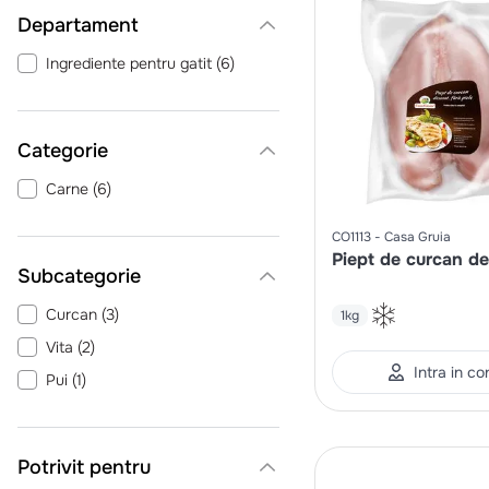
Departament
Ingrediente pentru gatit
(
6
)
Categorie
Carne
(
6
)
CO1113
Casa Gruia
Piept de curcan d
Curcan
(
3
)
1kg
Vita
(
2
)
Intra in co
Pui
(
1
)
Potrivit pentru