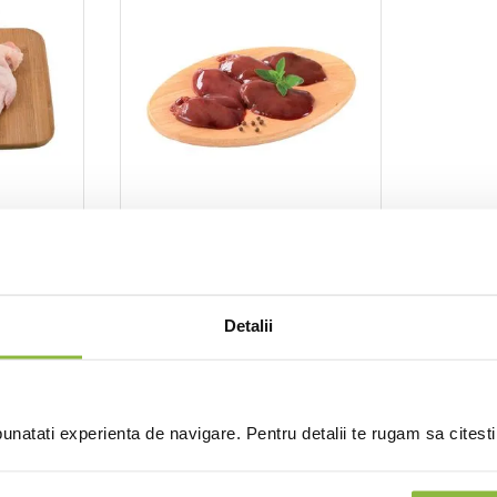
CO4554
Casa Gruia
Ficat de pui
500g
Detalii
nt
Intra in cont
natati experienta de navigare. Pentru detalii te rugam sa citest
Ai vizualizat toate produsel