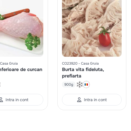
Casa Gruia
CO23920
Casa Gruia
nferioare de curcan
Burta vita fideluta,
prefiarta
900g
Intra in cont
Intra in cont