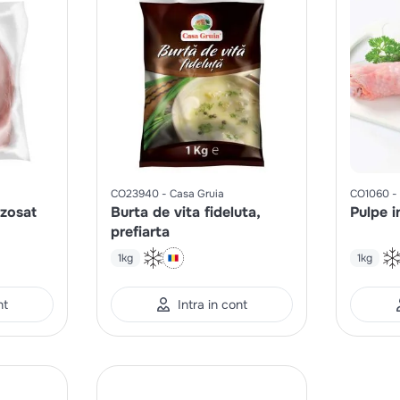
CO23940
Casa Gruia
CO1060
ezosat
Burta de vita fideluta,
Pulpe i
prefiarta
1kg
1kg
nt
Intra in cont