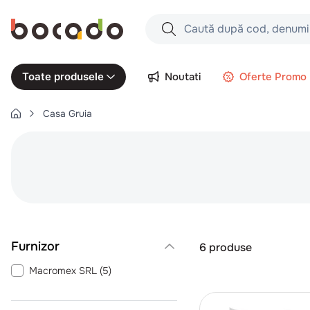
Caută după cod, denumire produs,
Căutări populare
Noutati
Oferte Promo
Toate produsele
1
.
cartofi
Casa Gruia
2
.
piept pui
3
.
pui
4
.
chifle
5
.
burger
6
.
coaste
7
.
aripi
6
produse
8
.
ceafa
Macromex SRL
(
5
)
9
.
croissant
10
.
pizza