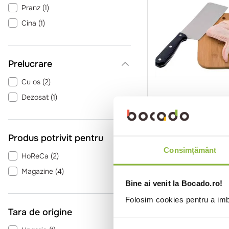
Pranz
(
1
)
Cina
(
1
)
Prelucrare
Cu os
(
2
)
Dezosat
(
1
)
CO46080
Casa Gruia
Aripi de curcan vid
Produs potrivit pentru
1kg
Consimțământ
HoReCa
(
2
)
Intra in co
Magazine
(
4
)
Bine ai venit la Bocado.ro!
Folosim cookies pentru a imbu
Tara de origine