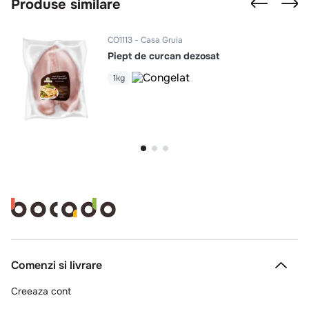
Produse similare
CO1113
Casa Gruia
Piept de curcan dezosat
1kg
Comenzi si livrare
Creeaza cont