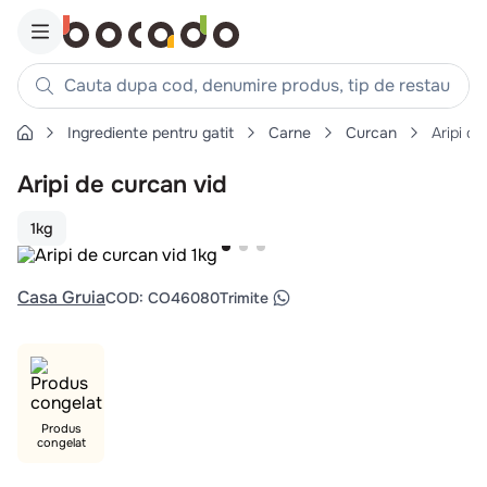
Cauta dupa cod, denumire produs, tip de restaurant, reteta
Ingrediente pentru gatit
Carne
Curcan
Aripi de
Căutări populare
Aripi de curcan vid
1
.
cartofi
2
.
piept pui
1kg
3
.
pui
4
.
chifle
Casa Gruia
COD
:
CO46080
Trimite
5
.
burger
6
.
coaste
7
.
ceafa
8
.
aripi
Produs
congelat
9
.
croissant