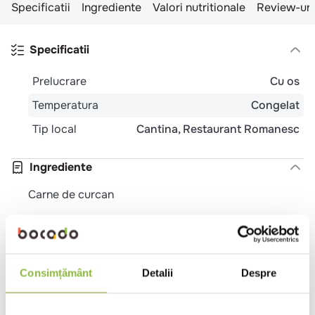
Specificatii
Ingrediente
Valori nutritionale
Review-uri
Specificatii
Prelucrare
Cu os
Temperatura
Congelat
Tip local
Cantina
Restaurant Romanesc
Ingrediente
Carne de curcan
Valori nutritionale 100g
Valoare energetica (kj)
800
Consimțământ
Detalii
Despre
Valoare energetica (kcal)
192
Grasimi (g)
12,3