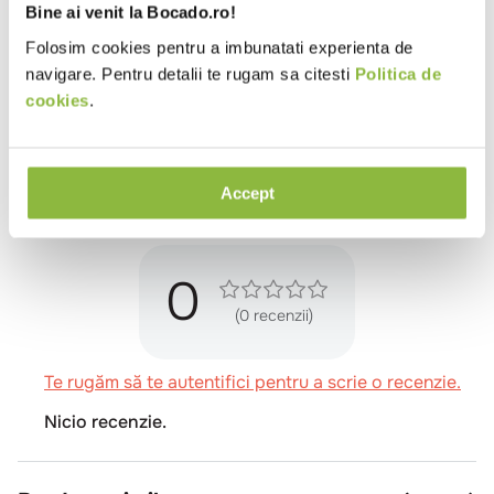
Bine ai venit la Bocado.ro!
Glucide (g)
0
Folosim cookies pentru a imbunatati experienta de
Proteine (g)
20,2
navigare. Pentru detalii te rugam sa citesti
Politica de
cookies
.
Valori informative, in vederea calcularii valorilor
nutritionale pentru meniurile restaurantelor, conform
Ordinului ANPC 201/2022
Accept
Review-uri
0
(0 recenzii)
Te rugăm să te autentifici pentru a scrie o recenzie.
Nicio recenzie.