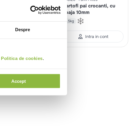
 branza Cheddar
Cartofi pai crocanti, cu
coaja 10mm
2.5kg
Despre
Intra in cont
Intra in cont
i
Politica de cookies
.
Accept