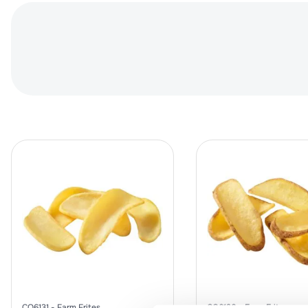
CO6131
Farm Frites
CO6130
Farm Frites