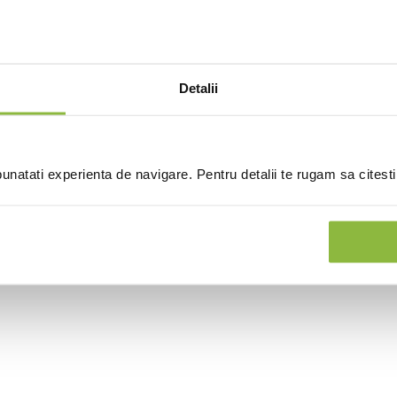
coops
Cartofi extra crocanti
Sos cu
Steakhouse
2.5kg
3kg
Detalii
nt
Intra in cont
natati experienta de navigare. Pentru detalii te rugam sa citest