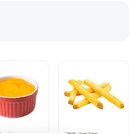
Farm Frites
CO6126
Farm Frites