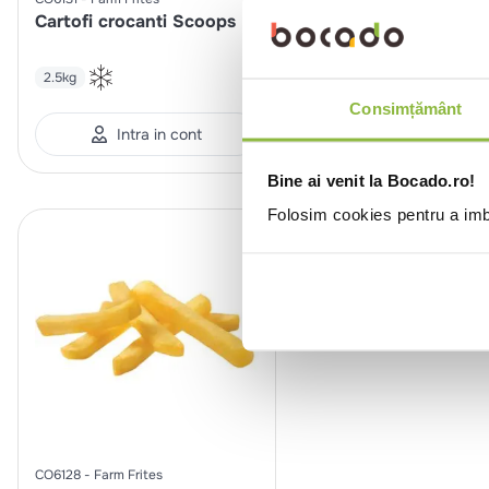
Cartofi crocanti Scoops
Cartofi crocanti S
cu coaja
2.5kg
2.5kg
Consimțământ
Intra in cont
Intra in co
Bine ai venit la Bocado.ro!
Folosim cookies pentru a imbu
CO6128
Farm Frites