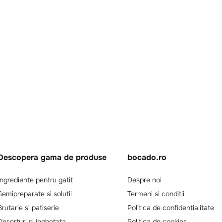
Descopera gama de produse
bocado.ro
Ingrediente pentru gatit
Despre noi
Semipreparate si solutii
Termeni si conditii
Brutarie si patiserie
Politica de confidentialitate
Deserturi si inghetata
Politica de cookies