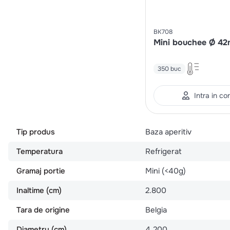
BK708
Mini bouchee Ø 4
350 buc
Intra in co
Tip produs
Baza aperitiv
Temperatura
Refrigerat
Gramaj portie
Mini (<40g)
Inaltime (cm)
2.800
Tara de origine
Belgia
Diametru (cm)
4.200