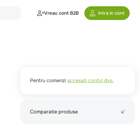
Vreau cont B2B
Intra in cont
Pentru comenzi
accesati contul dvs
.
Comparatie produse