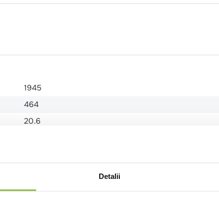
1945
464
20.6
64.9
8.1
Detalii