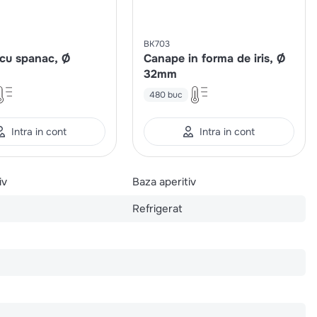
BK703
cu spanac, Ø
Canape in forma de iris, Ø
32mm
480 buc
Intra in cont
Intra in cont
iv
Baza aperitiv
Refrigerat