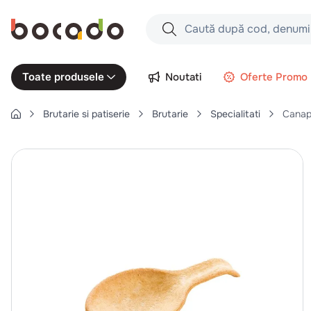
Caută după cod, denumire produs,
Căutări populare
Noutati
Oferte Promo
Toate produsele
1
.
cartofi
Brutarie si patiserie
Brutarie
Specialitati
Canape
2
.
piept pui
3
.
pui
4
.
chifle
5
.
burger
6
.
coaste
7
.
ceafa
8
.
aripi
9
.
croissant
10
.
pizza