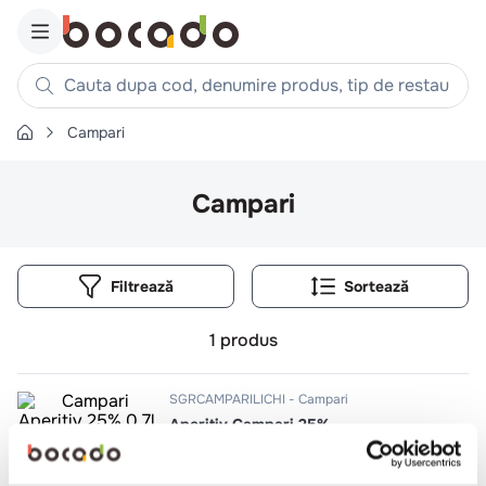
Cauta dupa cod, denumire produs, tip de restaurant, reteta
Campari
Căutări populare
1
.
cartofi
Campari
2
.
piept pui
3
.
pui
Filtrează
4
.
chifle
5
.
burger
1
produs
6
.
coaste
7
.
ceafa
SGRCAMPARILICHI
Campari
Aperitiv Campari 25%
8
.
aripi
9
.
croissant
0.7l