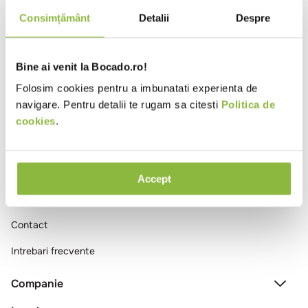
10
.
pizza
Consimțământ
Detalii
Despre
Ai vizualizat toate produsele
Bine ai venit la Bocado.ro!
Folosim cookies pentru a imbunatati experienta de
navigare. Pentru detalii te rugam sa citesti
Politica de
cookies
.
Comenzi si livrare
Accept
Creeaza cont
Contact
Intrebari frecvente
Companie