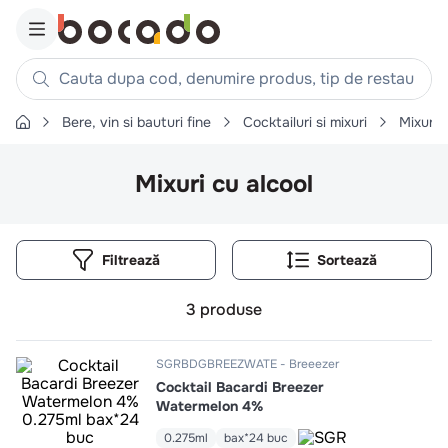
Cauta dupa cod, denumire produs, tip de restaurant, reteta
Bere, vin si bauturi fine
Cocktailuri si mixuri
Mixuri 
Căutări populare
1
.
cartofi
Mixuri cu alcool
2
.
piept pui
3
.
pui
Filtrează
4
.
chifle
5
.
burger
3
produse
6
.
coaste
7
.
aripi
SGRBDGBREEZWATE
Breeezer
Cocktail Bacardi Breezer
8
.
ceafa
Watermelon 4%
9
.
croissant
0.275ml
bax*24 buc