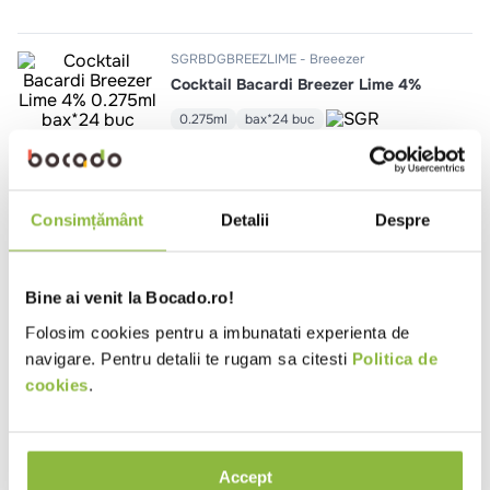
10
.
pizza
SGRBDGBREEZLIME
Breeezer
Cocktail Bacardi Breezer Lime 4%
0.275ml
bax*24 buc
SGRBREEZORANGE
Breeezer
Cocktail Bacardi Breezer Orange
Consimțământ
Detalii
Despre
4%
0.275ml
bax*24 buc
Bine ai venit la Bocado.ro!
Folosim cookies pentru a imbunatati experienta de
navigare. Pentru detalii te rugam sa citesti
Politica de
cookies
.
Ai vizualizat toate produsele
Produse noi
Accept