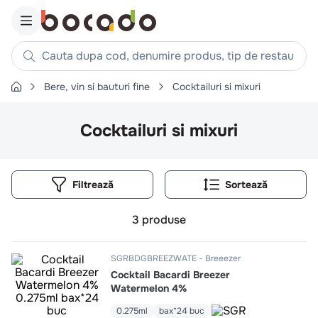
Cauta dupa cod, denumire produs, tip de restaurant, reteta
Bere, vin si bauturi fine
Cocktailuri si mixuri
Căutări populare
1
.
cartofi
Cocktailuri si mixuri
2
.
piept pui
3
.
pui
Filtrează
4
.
chifle
5
.
burger
3
produse
6
.
coaste
7
.
aripi
SGRBDGBREEZWATE
Breeezer
Cocktail Bacardi Breezer
8
.
ceafa
Watermelon 4%
9
.
croissant
0.275ml
bax*24 buc