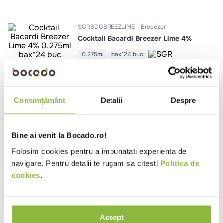
10
.
pizza
SGRBDGBREEZLIME
Breeezer
Cocktail Bacardi Breezer Lime 4%
0.275ml
bax*24 buc
SGRBREEZORANGE
Breeezer
Cocktail Bacardi Breezer Orange
Consimțământ
Detalii
Despre
4%
0.275ml
bax*24 buc
Bine ai venit la Bocado.ro!
Folosim cookies pentru a imbunatati experienta de
navigare. Pentru detalii te rugam sa citesti
Politica de
cookies
.
Ai vizualizat toate produsele
Produse noi
Accept