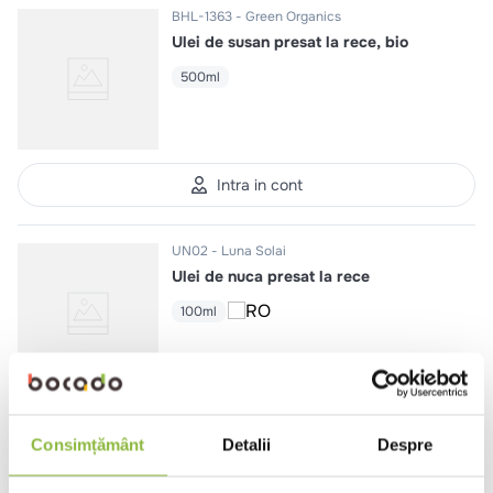
BHL-1363
Green Organics
Ulei de susan presat la rece, bio
500ml
Intra in cont
UN02
Luna Solai
Ulei de nuca presat la rece
100ml
Intra in cont
Consimțământ
Detalii
Despre
UD02
Luna Solai