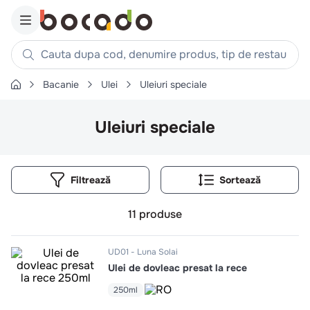
Cauta dupa cod, denumire produs, tip de restaurant, reteta
Bacanie
Ulei
Uleiuri speciale
Căutări populare
1
.
cartofi
Uleiuri speciale
2
.
piept pui
3
.
pui
Filtrează
4
.
chifle
5
.
burger
11
produse
6
.
coaste
7
.
aripi
UD01
Luna Solai
Ulei de dovleac presat la rece
8
.
ceafa
250ml
9
.
croissant