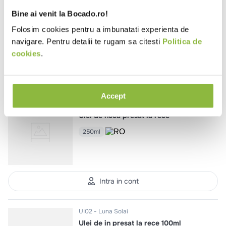
Ulei de dovleac presat la rece
Bine ai venit la Bocado.ro!
100ml
Folosim cookies pentru a imbunatati experienta de
navigare. Pentru detalii te rugam sa citesti
Politica de
cookies
.
Intra in cont
Accept
UN01
Luna Solai
Ulei de nuca presat la rece
250ml
Intra in cont
UI02
Luna Solai
Ulei de in presat la rece 100ml