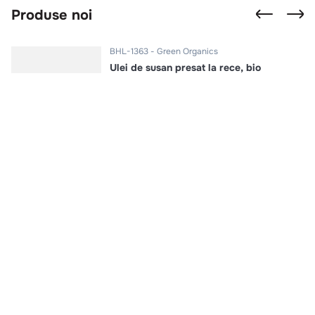
Produse noi
BHL-1363
Green Organics
Ulei de susan presat la rece, bio
500ml
Intra in cont