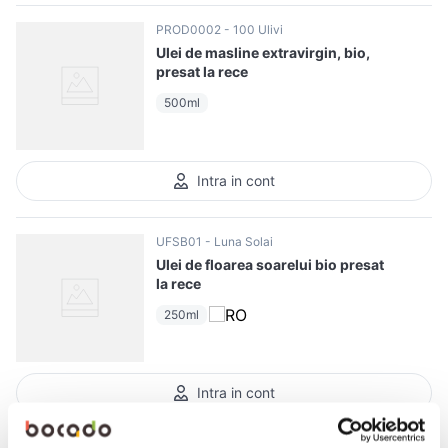
PROD0002
100 Ulivi
Ulei de masline extravirgin, bio,
presat la rece
500ml
Intra in cont
UFSB01
Luna Solai
Ulei de floarea soarelui bio presat
la rece
250ml
Intra in cont