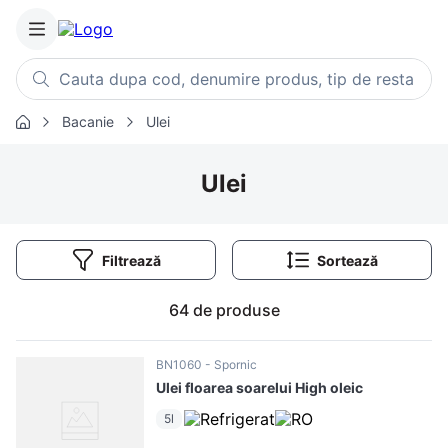
Cauta dupa cod, denumire produs, tip de restaurant, retet
Bacanie
Ulei
Căutări populare
1
.
cartofi
Ulei
2
.
piept pui
3
.
pui
Filtrează
4
.
chifle
5
.
burger
64
de produse
6
.
coaste
7
.
ceafa
BN1060
Spornic
Ulei floarea soarelui High oleic
8
.
aripi
5l
9
.
croissant