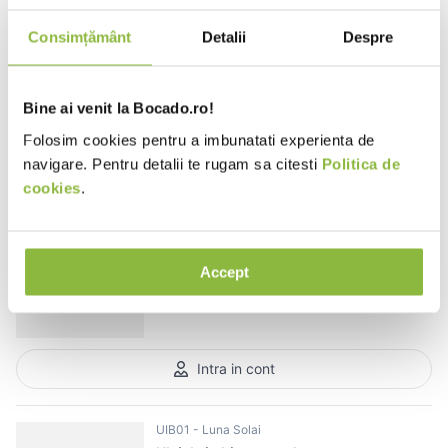
UD01
Luna Solai
Ulei de dovleac presat la rece
Consimțământ
Detalii
Despre
250ml
Bine ai venit la Bocado.ro!
Folosim cookies pentru a imbunatati experienta de
Intra in cont
navigare. Pentru detalii te rugam sa citesti
Politica de
cookies
.
UI01
Luna Solai
Ulei de in presat la rece
Accept
250ml
Intra in cont
UIB01
Luna Solai