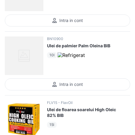
10
.
pizza
Intra in cont
BN10900
Ulei de palmier Palm Oleina BIB
10l
Intra in cont
FLV15
FlavOil
Ulei de floarea soarelui High Oleic
82% BIB
15l