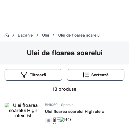
Căutări populare
1
.
cartofi
2
.
piept pui
3
.
pui
Bacanie
Ulei
Ulei de floarea soarelui
4
.
chifle
Ulei de floarea soarelui
5
.
burger
6
.
coaste
7
.
ceafa
Filtrează
8
.
aripi
18
produse
9
.
croissant
10
.
pizza
BN1060
Spornic
Ulei floarea soarelui High oleic
5l