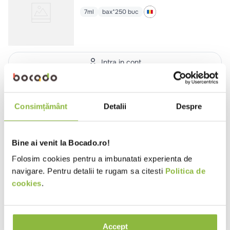
7ml
bax*250 buc
Intra in cont
UFS-10
Up Food
Ulei de floarea soarelui
Consimțământ
Detalii
Despre
10ml
bax*250 buc
Bine ai venit la Bocado.ro!
Folosim cookies pentru a imbunatati experienta de
navigare. Pentru detalii te rugam sa citesti
Politica de
Intra in cont
cookies
.
BHL-1364
Green Organics
Ulei din floarea soarelui presat la
rece, bio
Accept