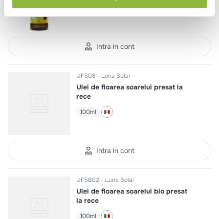
750ml
Intra in cont
UFS08
Luna Solai
Ulei de floarea soarelui presat la
rece
100ml
Intra in cont
UFSB02
Luna Solai
Ulei de floarea soarelui bio presat
la rece
100ml