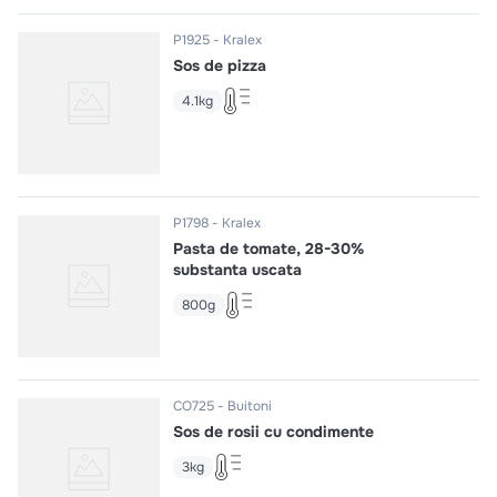
P1925
Kralex
Sos de pizza
4.1kg
P1798
Kralex
Pasta de tomate, 28-30%
substanta uscata
800g
CO725
Buitoni
Sos de rosii cu condimente
3kg