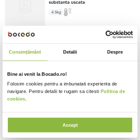
substanta uscata
4.5kg
CO724
Buitoni
Sos de rosii cu ardei gras
Consimțământ
Detalii
Despre
3kg
Bine ai venit la Bocado.ro!
Folosim cookies pentru a imbunatati experienta de
navigare. Pentru detalii te rugam sa citesti
Politica de
CO723
Buitoni
cookies
.
Sos de rosii concentrat, cu ceapa
3kg
Accept