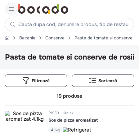
Cauta dupa cod, denumire produs, tip de restaurant, reteta
Bacanie
Conserve
Pasta de tomate si conserve de 
Căutări populare
1
.
cartofi
Pasta de tomate si conserve de rosii
2
.
piept pui
3
.
pui
Filtrează
4
.
chifle
5
.
burger
19
produse
6
.
coaste
7
.
ceafa
P1930
Kralex
Sos de pizza aromatizat
8
.
aripi
4.1kg
9
.
croissant