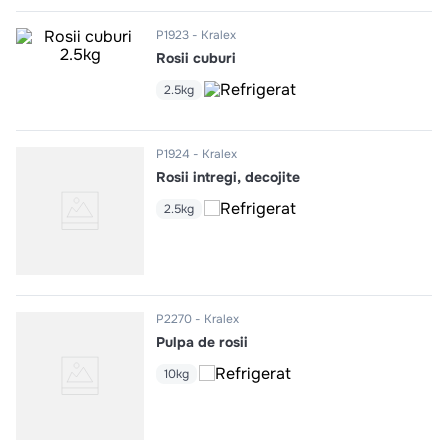
10
.
pizza
P1923
Kralex
Rosii cuburi
2.5kg
P1924
Kralex
Rosii intregi, decojite
2.5kg
P2270
Kralex
Pulpa de rosii
10kg