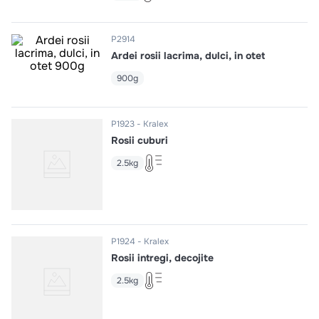
10
.
pizza
P2914
Ardei rosii lacrima, dulci, in otet
900g
P1923
Kralex
Rosii cuburi
2.5kg
P1924
Kralex
Rosii intregi, decojite
2.5kg