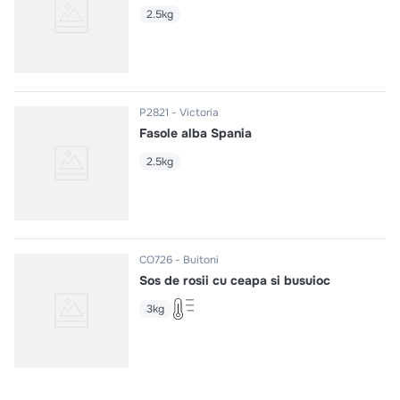
2.5kg
P2821
Victoria
Fasole alba Spania
2.5kg
CO726
Buitoni
Sos de rosii cu ceapa si busuioc
3kg