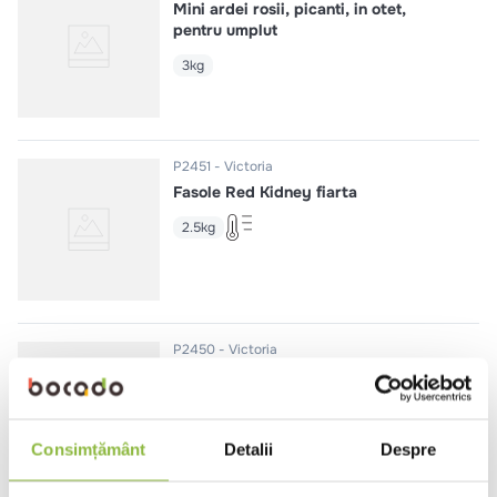
Mini ardei rosii, picanti, in otet,
pentru umplut
3kg
P2451
Victoria
Fasole Red Kidney fiarta
2.5kg
P2450
Victoria
Naut fiert
2.5kg
Consimțământ
Detalii
Despre