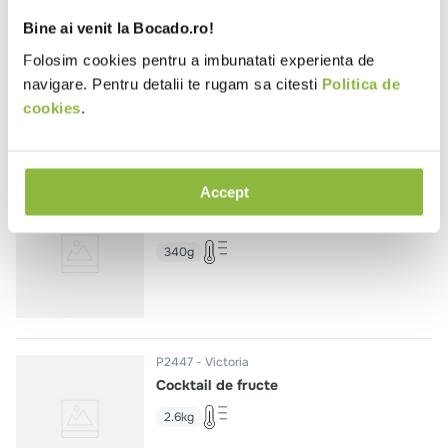
Bine ai venit la Bocado.ro!
P2448
Victoria
Pere jumatati in sirop
Folosim cookies pentru a imbunatati experienta de
navigare. Pentru detalii te rugam sa citesti
Politica de
2.6kg
cookies
.
Accept
P2452
Victoria
Porumb dulce
340g
P2447
Victoria
Cocktail de fructe
2.6kg