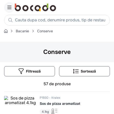
Cauta dupa cod, denumire produs, tip de restaurant, reteta
Bacanie
Conserve
Căutări populare
1
.
cartofi
Conserve
2
.
piept pui
3
.
pui
4
.
chifle
Filtrează
5
.
burger
6
.
coaste
57
de produse
7
.
aripi
P1930
Kralex
8
.
ceafa
Sos de pizza aromatizat
9
.
croissant
4.1kg