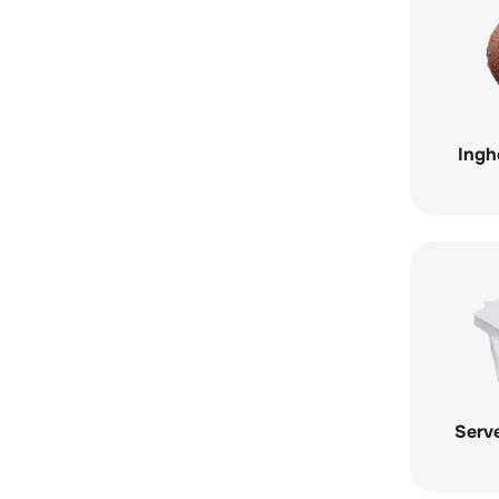
Ingh
Serv