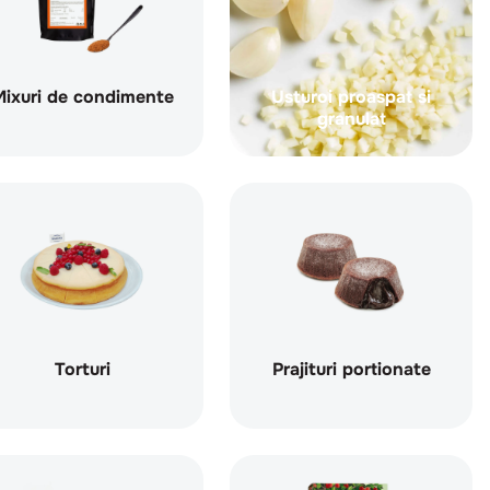
ixuri de condimente
Usturoi proaspat si
granulat
Torturi
Prajituri portionate