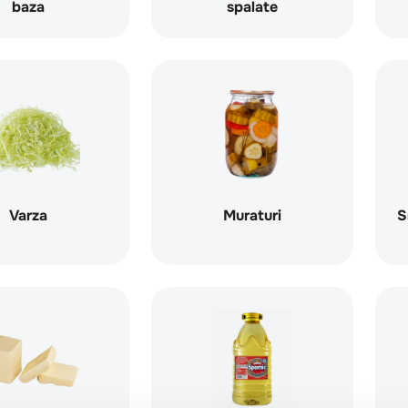
baza
spalate
Varza
Muraturi
S