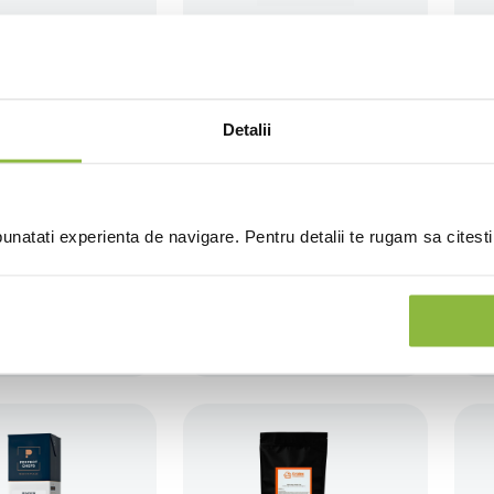
Unt
Ulei pentru gatit
Detalii
natati experienta de navigare. Pentru detalii te rugam sa citest
zeturi pentru
Mozzarella
e si gratinare