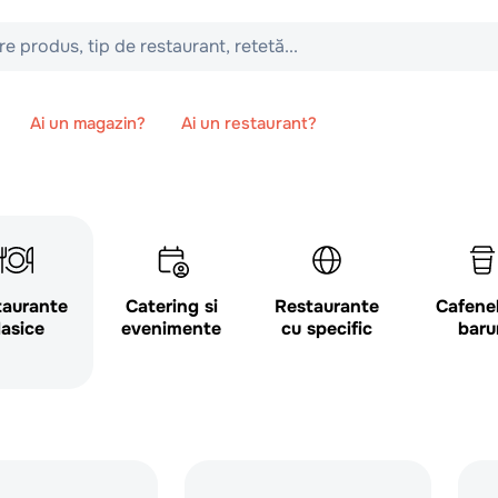
 tip de restaurant, retetă...
Ai un magazin?
Ai un restaurant?
taurante
Catering si
Restaurante
Cafenel
lasice
evenimente
cu specific
baru