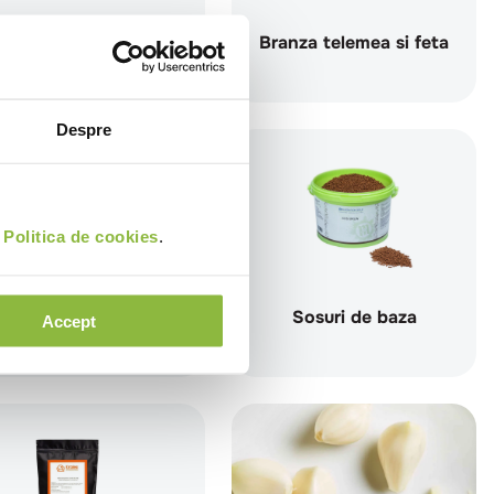
Ulei de masline
Branza telemea si feta
Despre
i
Politica de cookies
.
Conserve de rosii
Sosuri de baza
Accept