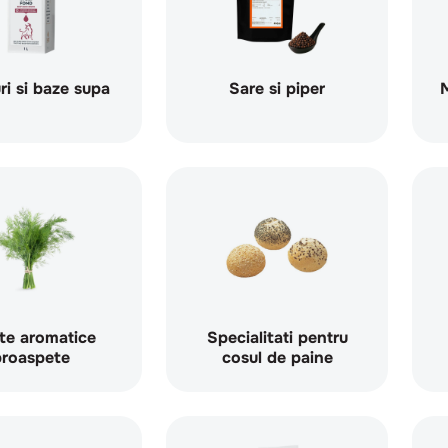
i si baze supa
Sare si piper
M
te aromatice
Specialitati pentru
proaspete
cosul de paine