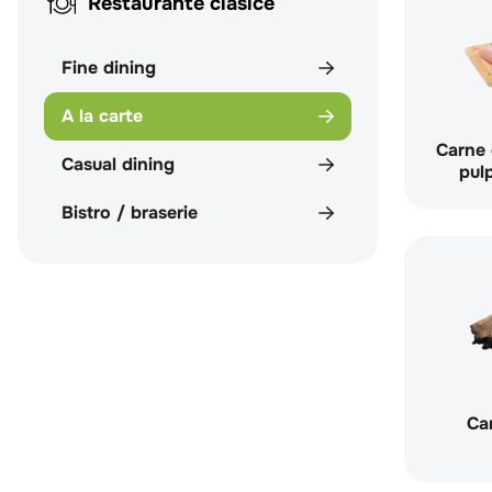
Restaurante clasice
Fine dining
A la carte
Carne 
Casual dining
pul
Bistro / braserie
Car