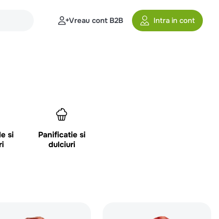
Vreau cont B2B
Intra in cont
e si
Panificatie si
ri
dulciuri