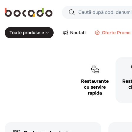
Caută după cod, denumire produs,
Căutări populare
Noutati
Oferte Promo
Toate produsele
1
.
cartofi
2
.
piept pui
3
.
pui
4
.
chifle
Restaurante
Res
5
.
burger
cu servire
c
6
.
coaste
rapida
7
.
aripi
8
.
ceafa
9
.
croissant
10
.
pizza