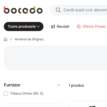
Caută după cod, denumire produs,
Căutări populare
Noutati
Oferte Promo
Toate produsele
1
.
cartofi
Armand de Brignac
2
.
piept pui
3
.
pui
4
.
chifle
5
.
burger
6
.
coaste
7
.
ceafa
1
produs
8
.
aripi
Tribeca Drinks SRL
(
1
)
9
.
croissant
10
.
pizza