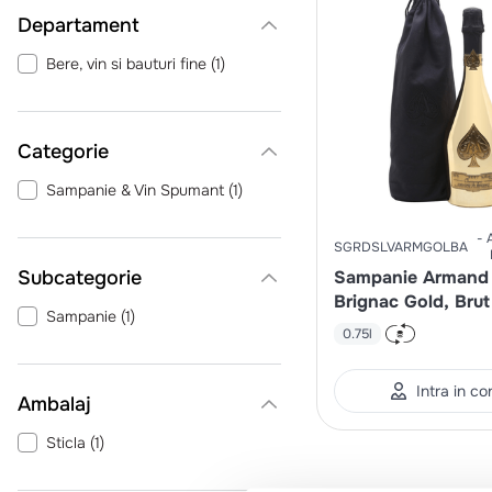
Departament
Bere, vin si bauturi fine
(
1
)
Categorie
Sampanie & Vin Spumant
(
1
)
SGRDSLVARMGOLBA
Sampanie Armand
Brignac Gold, Brut
Sampanie
(
1
)
0.75l
Intra in co
Ambalaj
Sticla
(
1
)