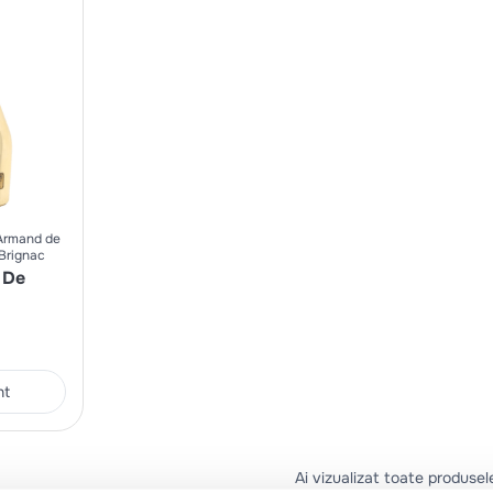
Armand de
Brignac
 De
nt
Ai vizualizat toate produsel