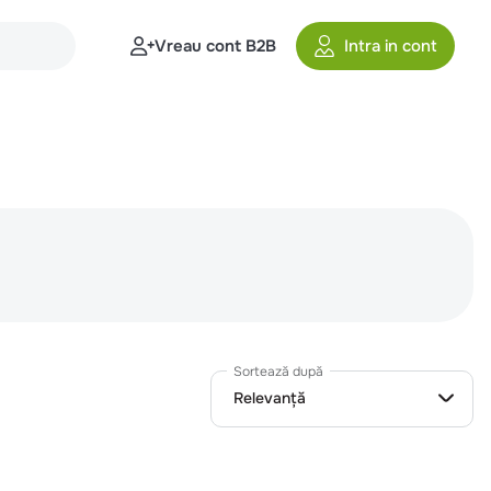
Vreau cont B2B
Intra in cont
Sortează după
Relevanță