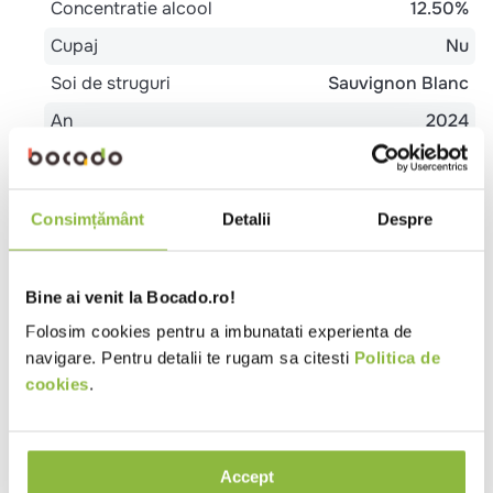
Concentratie alcool
12.50%
Cupaj
Nu
Soi de struguri
Sauvignon Blanc
An
2024
Tip produs
Vin alb
Profil gustativ
Sec
Consimțământ
Detalii
Despre
Regiune
Marlborough
Tara de origine
Noua Zeelanda
Bine ai venit la Bocado.ro!
Ambalaj
Sticla
Folosim cookies pentru a imbunatati experienta de
Tip
Evenimente
Pub
Restaurant Romanesc
navigare. Pentru detalii te rugam sa citesti
Politica de
local
Trattoria
cookies
.
Alergeni
Contine SULFITI
Accept