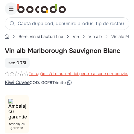
Cauta dupa cod, denumire produs, tip de restaurant, reteta
Bere, vin si bauturi fine
Vin
Vin alb
Vin alb Mar
Căutări populare
Vin alb Marlborough Sauvignon Blanc
1
.
cartofi
2
.
piept pui
sec 0.75l
3
.
pui
Te rugăm să te autentifici pentru a scrie o recenzie.
4
.
chifle
Kiwi Cuvee
COD
:
GCF8
Trimite
5
.
burger
6
.
coaste
7
.
ceafa
8
.
aripi
Ambalaj cu
9
.
croissant
garantie