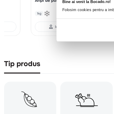
d
Aripi de pui pane, picante
Cia
Bine ai venit la Bocado.ro!
Folosim cookies pentru a imbu
1kg
12
nt
Intra in cont
Tip produs