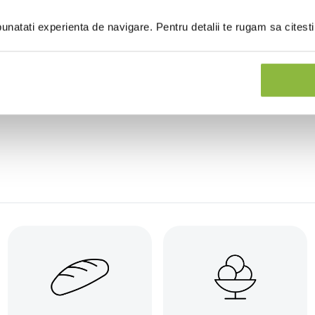
batta fully baked
Cartofi pai din Romania
10/10mm
natati experienta de navigare. Pentru detalii te rugam sa citest
0g
2.5kg
Intra in cont
Intra in cont