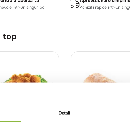
pentru afacerea ta
Aprovizionare simplifi
 nevoie intr-un singur loc
Achizitii rapide intr-un sing
 top
Detalii
230
CO1625
Edenia Chef