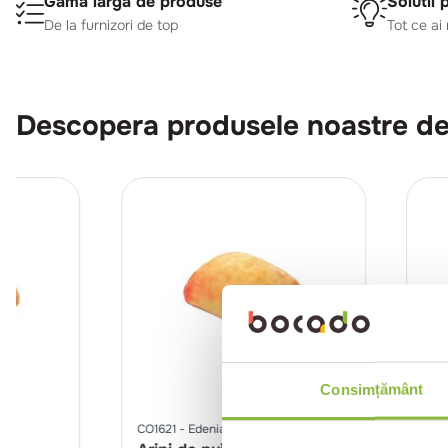
Gama larga de produse
Solutii 
De la furnizori de top
Tot ce ai
Descopera produsele noastre de
Consimțământ
CO1621
Edenia Chef
LLR