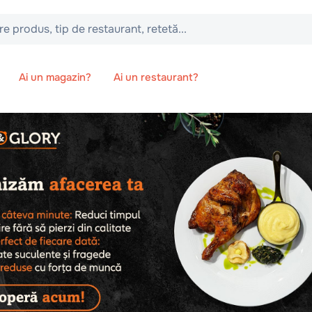
 tip de restaurant, retetă...
Ai un magazin?
Ai un restaurant?