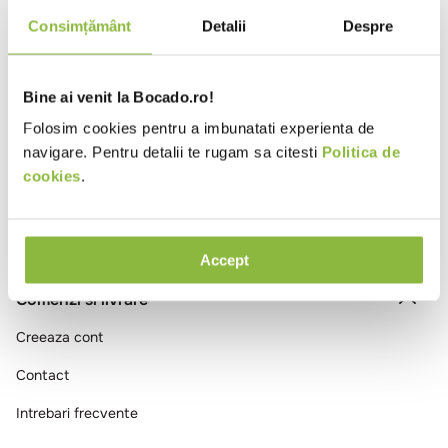
10
.
pizza
Consimțământ
Detalii
Despre
Intra in cont
Bine ai venit la Bocado.ro!
Ai vizualizat toate produsele
Folosim cookies pentru a imbunatati experienta de
navigare. Pentru detalii te rugam sa citesti
Politica de
cookies
.
Accept
Comenzi si livrare
Creeaza cont
Contact
Intrebari frecvente