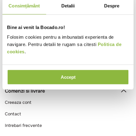
10
.
pizza
Consimțământ
Detalii
Despre
Intra in cont
Bine ai venit la Bocado.ro!
Ai vizualizat toate produsele
Folosim cookies pentru a imbunatati experienta de
navigare. Pentru detalii te rugam sa citesti
Politica de
cookies
.
Accept
Comenzi si livrare
Creeaza cont
Contact
Intrebari frecvente