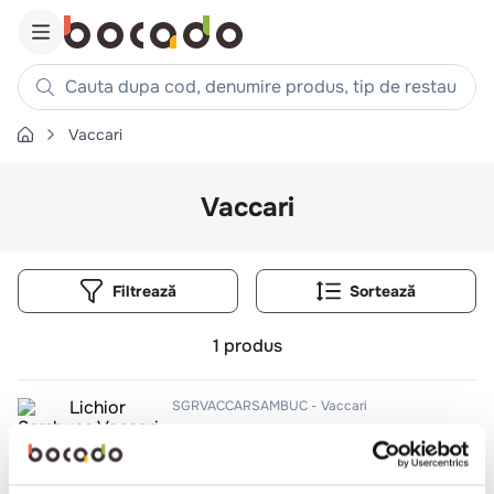
Cauta dupa cod, denumire produs, tip de restaurant, reteta
Vaccari
Căutări populare
1
.
cartofi
Vaccari
2
.
piept pui
3
.
pui
Filtrează
4
.
chifle
5
.
burger
1
produs
6
.
coaste
7
.
ceafa
SGRVACCARSAMBUC
Vaccari
Lichior Sambuca Vaccari 38%
8
.
aripi
9
.
croissant
0.7l