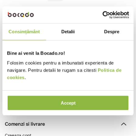
10
.
pizza
RUB20
Unger
Detergent anticalcar pentru
geamuri
Consimțământ
Detalii
Despre
500ml
Bine ai venit la Bocado.ro!
Folosim cookies pentru a imbunatati experienta de
Ai vizualizat toate produsele
navigare. Pentru detalii te rugam sa citesti
Politica de
cookies
.
Accept
Comenzi si livrare
Creeaza cont