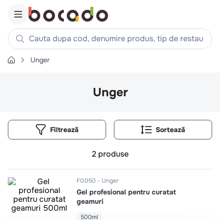
Cauta dupa cod, denumire produs, tip de restaurant, reteta
Unger
Căutări populare
1
.
cartofi
Unger
2
.
piept pui
3
.
pui
Filtrează
4
.
chifle
5
.
burger
2
produse
6
.
coaste
7
.
ceafa
FG050
Unger
Gel profesional pentru curatat
8
.
aripi
geamuri
9
.
croissant
500ml