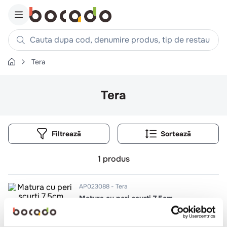
Cauta dupa cod, denumire produs, tip de restaurant, reteta
Tera
Căutări populare
1
.
cartofi
Tera
2
.
piept pui
3
.
pui
Filtrează
4
.
chifle
5
.
burger
1
produs
6
.
coaste
7
.
aripi
AP023088
Tera
Matura cu peri scurti 7.5cm
8
.
ceafa
9
.
croissant