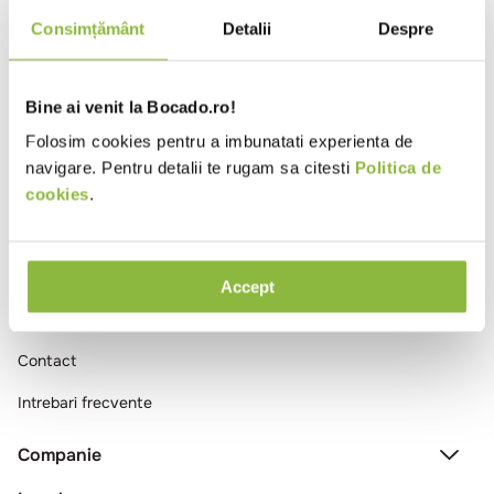
10
.
pizza
Consimțământ
Detalii
Despre
Ai vizualizat toate produsele
Bine ai venit la Bocado.ro!
Folosim cookies pentru a imbunatati experienta de
navigare. Pentru detalii te rugam sa citesti
Politica de
cookies
.
Comenzi si livrare
Accept
Creeaza cont
Contact
Intrebari frecvente
Companie