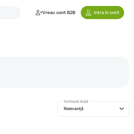
Vreau cont B2B
Intra in cont
Sortează după
Relevanță