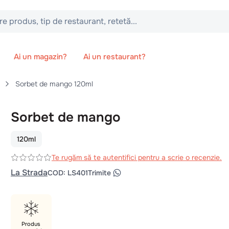
 tip de restaurant, retetă...
Ai un magazin?
Ai un restaurant?
Sorbet de mango 120ml
Sorbet de mango
120ml
Te rugăm să te autentifici pentru a scrie o recenzie.
La Strada
COD
:
LS401
Trimite
Produs