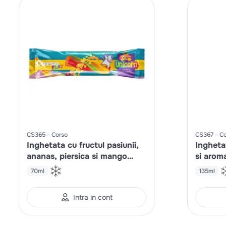
CS365
Corso
CS367
Co
Inghetata cu fructul pasiunii,
Ingheta
ananas, piersica si mango
si arom
Play Unicorn
Play Al
70ml
135ml
Intra in cont