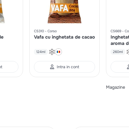
CS310
Corso
CS669
Co
de
Vafa cu inghetata de cacao
Inghetat
aroma de
de padur
124ml
260ml
nt
Intra in cont
Magazine