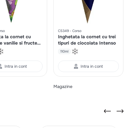
rso
CS349
Corso
a la cornet cu
Inghetata la cornet cu trei
 vanilie si fructe
tipuri de ciocolata Intenso
e Play Gorilla
110ml
Intra in cont
Intra in cont
Magazine