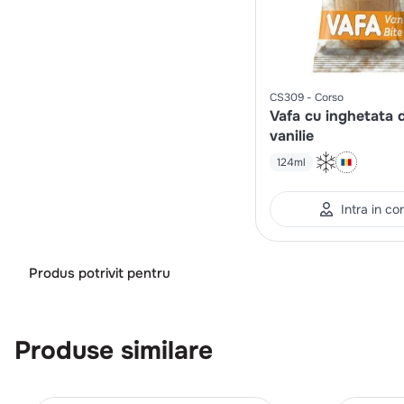
CS309
Corso
Vafa cu inghetata 
vanilie
124ml
Intra in co
Produs potrivit pentru
Produse similare