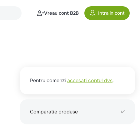
Vreau cont B2B
Intra in cont
Pentru comenzi
accesati contul dvs
.
Comparatie produse