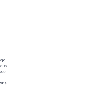
ango
rodus
ece
or si