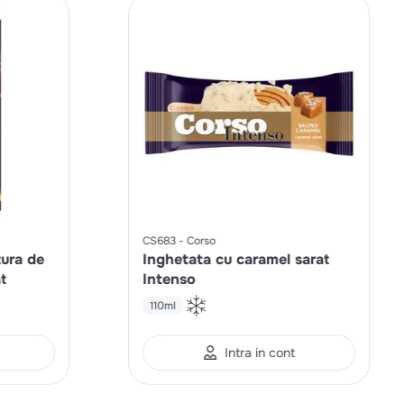
CS683
Corso
zura de
Inghetata cu caramel sarat
t
Intenso
110ml
Intra in cont