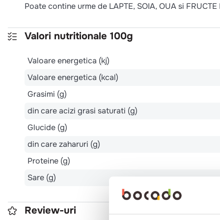
Poate contine urme de LAPTE, SOIA, OUA si FRUC
Valori nutritionale 100g
Valoare energetica (kj)
Valoare energetica (kcal)
Grasimi (g)
din care acizi grasi saturati (g)
Glucide (g)
din care zaharuri (g)
Proteine (g)
Sare (g)
Review-uri