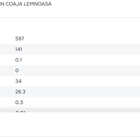
TE IN COAJA LEMNOASA
597
141
0.1
0
34
26.3
0.3
0.01