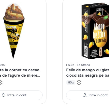
rso
LS317
La Strada
ta la cornet cu cacao
Felie de mango cu gla
a de fagure de miere
ciocolata neagra pe ba
binuta
80g
Intra in cont
Intra in cont