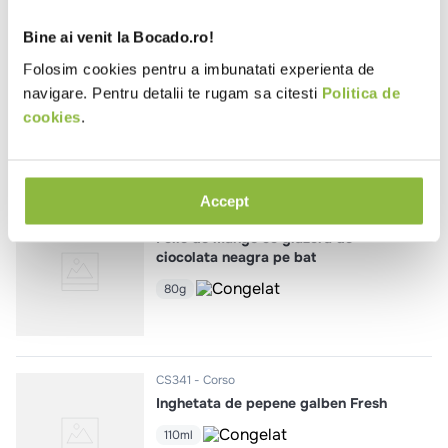
Bine ai venit la Bocado.ro!
CS671
Corso
Folosim cookies pentru a imbunatati experienta de
Inghetata la cornet cu aroma de
frisca si biscuiti de cacao Play
navigare. Pentru detalii te rugam sa citesti
Politica de
Zebra
cookies
.
110ml
Accept
LS317
La Strada
Felie de mango cu glazura de
ciocolata neagra pe bat
80g
CS341
Corso
Inghetata de pepene galben Fresh
110ml