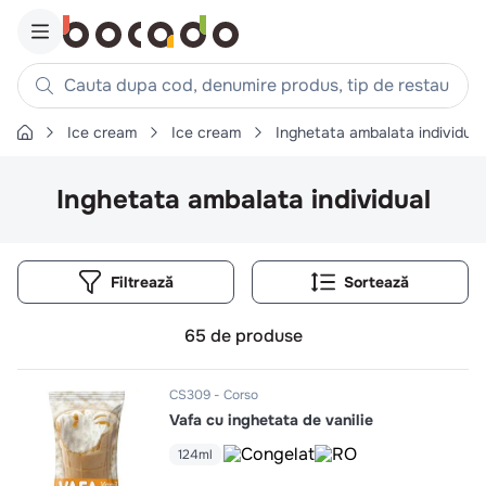
Cauta dupa cod, denumire produs, tip de restaurant, reteta
Ice cream
Ice cream
Inghetata ambalata individual
Căutări populare
1
.
cartofi
Inghetata ambalata individual
2
.
piept pui
3
.
pui
Filtrează
4
.
chifle
5
.
burger
65
de produse
6
.
coaste
7
.
ceafa
CS309
Corso
Vafa cu inghetata de vanilie
8
.
aripi
124ml
9
.
croissant