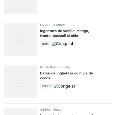
LS315
La Strada
Inghetata de vanilie, mango,
fructul pasiunii si chia
90ml
MS0ADE47
Bounty
Baton de inghetata cu nuca de
cocos
50.1ml
CS640
Corso