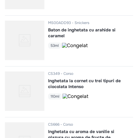
MS00ADD93
Snickers
Baton de inghetata cu arahide si
caramel
53ml
CS349
Corso
Inghetata la cornet cu trei tipuri de
ciocolata Intenso
110ml
CS666
Corso
Inghetata cu aroma de vanilie si
glazura cu aroma de fructe de