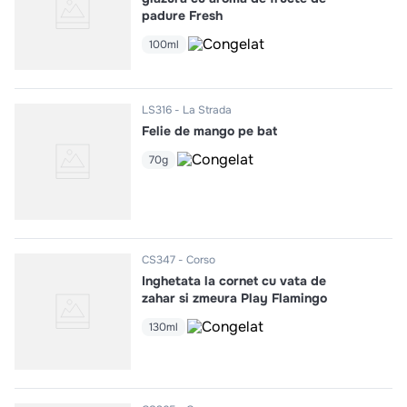
padure Fresh
100ml
LS316
La Strada
Felie de mango pe bat
70g
CS347
Corso
Inghetata la cornet cu vata de
zahar si zmeura Play Flamingo
130ml