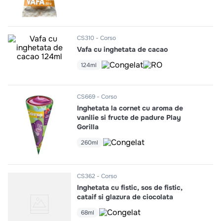
10
.
pizza
CS310
Corso
Vafa cu inghetata de cacao
124ml
CS669
Corso
Inghetata la cornet cu aroma de
vanilie si fructe de padure Play
Gorilla
260ml
CS362
Corso
Inghetata cu fistic, sos de fistic,
cataif si glazura de ciocolata
68ml