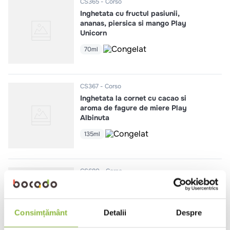
CS365
Corso
Inghetata cu fructul pasiunii,
ananas, piersica si mango Play
Unicorn
70ml
CS367
Corso
Inghetata la cornet cu cacao si
aroma de fagure de miere Play
Albinuta
135ml
CS680
Corso
Inghetata la cornet cu aroma de
cafea cu lapte si caramel sarat
110ml
Consimțământ
Detalii
Despre