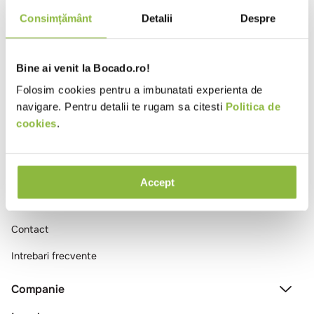
10
.
pizza
Consimțământ
Detalii
Despre
Ai vizualizat toate produsele
Bine ai venit la Bocado.ro!
Folosim cookies pentru a imbunatati experienta de
navigare. Pentru detalii te rugam sa citesti
Politica de
cookies
.
Comenzi si livrare
Accept
Creeaza cont
Contact
Intrebari frecvente
Companie