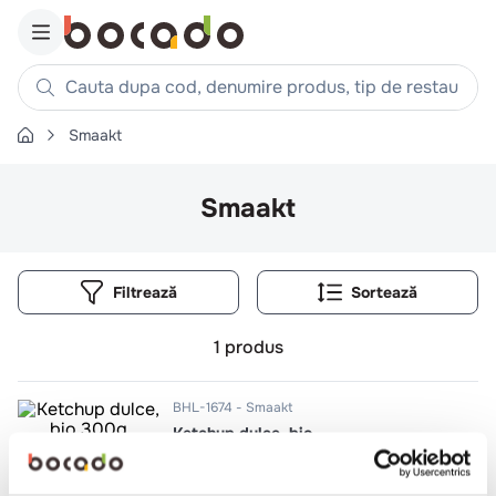
Cauta dupa cod, denumire produs, tip de restaurant, reteta
Smaakt
Căutări populare
1
.
cartofi
Smaakt
2
.
piept pui
3
.
pui
Filtrează
4
.
chifle
5
.
burger
1
produs
6
.
coaste
7
.
ceafa
BHL-1674
Smaakt
Ketchup dulce, bio
8
.
aripi
9
.
croissant
300g