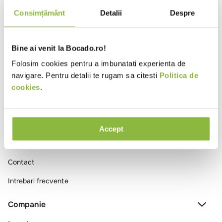
10
.
pizza
Consimțământ
Detalii
Despre
Ai vizualizat toate produsele
Bine ai venit la Bocado.ro!
Folosim cookies pentru a imbunatati experienta de
navigare. Pentru detalii te rugam sa citesti
Politica de
cookies
.
Comenzi si livrare
Accept
Creeaza cont
Contact
Intrebari frecvente
Companie