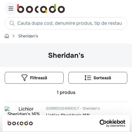
Cauta dupa cod, denumire produs, tip de restaurant, reteta
Sheridan's
Căutări populare
1
.
cartofi
Sheridan's
2
.
piept pui
3
.
pui
Filtrează
4
.
chifle
5
.
burger
1
produs
6
.
coaste
7
.
ceafa
SGRBDGSHERID0.7
Sheridan's
Lichior Sheridan's 16%
8
.
aripi
9
.
croissant
0.7l