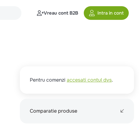
Vreau cont B2B
Intra in cont
Pentru comenzi
accesati contul dvs
.
Comparatie produse