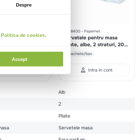
Despre
Vajda
41618400
Papernet
i
Politica de cookies
.
le pentru masa
Servetele pentru masa
strat, 18x18cm, 600
pliate, albe, 2 straturi, 200
portii, 16.5x21cm
5 pachete/bax
Accept
Intra in cont
Intra in cont
Alb
2
Pliate
masa
Servetele masa
m
Fara parfum