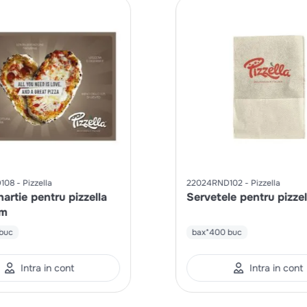
108
Pizzella
22024RND102
Pizzella
artie pentru pizzella
Servetele pentru pizzel
cm
buc
bax*400 buc
Intra in cont
Intra in cont