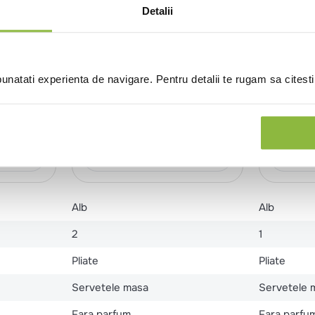
Detalii
02066019
Okay
02009010
natati experienta de navigare. Pentru detalii te rugam sa citest
 2
Servetele de masa albe 2
Servete
straturi, 33×33cm, 250
albe, 1 
portii
portii
chete
nt
Intra in cont
Alb
Alb
2
1
Pliate
Pliate
Servetele masa
Servetele 
Fara parfum
Fara parfu