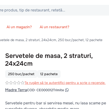
 tip de restaurant, retetă...
Ai un magazin?
Ai un restaurant?
vetele de masa, 2 straturi, 24x24cm, 250 buc/pachet, 12 pachete
Servetele de masa, 2 straturi,
24x24cm
250 buc/pachet
12 pachete
Te rugăm să te autentifici pentru a scrie o recenzie.
Madre Terra
COD
:
CE000012
Trimite
Servetele pentru bar si servirea mesei, nu lasa scame pe
suprafete diverse, absorbtie medie-mare.