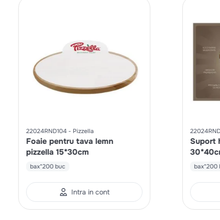
22024RND104
Pizzella
22024RND
Foaie pentru tava lemn
Suport h
pizzella 15*30cm
30*40
bax*200 buc
bax*200 
Intra in cont