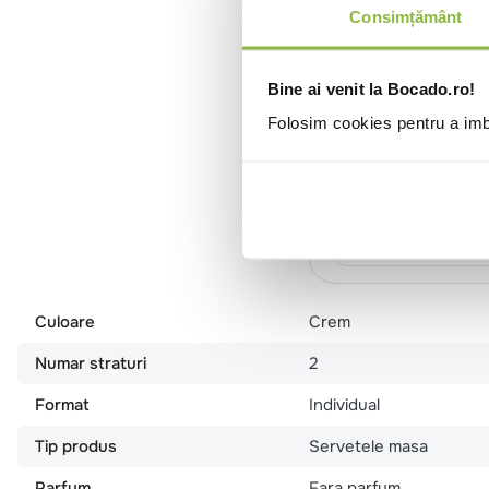
Consimțământ
Bine ai venit la Bocado.ro!
CE000012
Madre Terra
Folosim cookies pentru a imbu
Servetele de masa,
straturi, 24x24cm
250 buc/pachet
12 pa
Intra in co
Culoare
Crem
Numar straturi
2
Format
Individual
Tip produs
Servetele masa
Parfum
Fara parfum