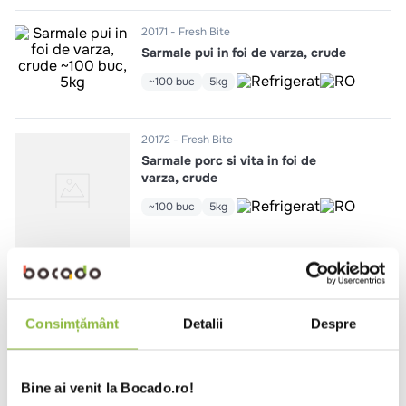
10
.
pizza
20171
Fresh Bite
Sarmale pui in foi de varza, crude
~100 buc
5kg
20172
Fresh Bite
Sarmale porc si vita in foi de
varza, crude
~100 buc
5kg
20170
Fresh Bite
Sarmale mangalita in foi de varza,
Consimțământ
Detalii
Despre
crude
~100 buc
5kg
Bine ai venit la Bocado.ro!