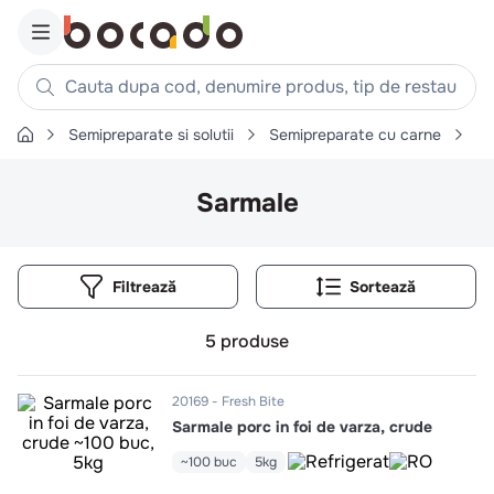
Cauta dupa cod, denumire produs, tip de restaurant, reteta
Semipreparate si solutii
Semipreparate cu carne
Sa
Căutări populare
1
.
cartofi
Sarmale
2
.
piept pui
3
.
pui
Filtrează
4
.
chifle
5
.
burger
5
produse
6
.
coaste
7
.
ceafa
20169
Fresh Bite
Sarmale porc in foi de varza, crude
8
.
aripi
~100 buc
5kg
9
.
croissant