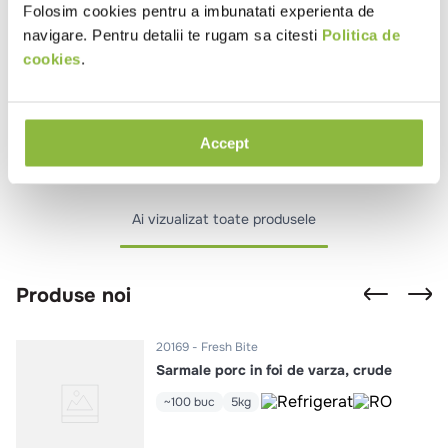
Folosim cookies pentru a imbunatati experienta de
navigare. Pentru detalii te rugam sa citesti
Politica de
20173
Fresh Bite
Sarmale curcan in foi de varza,
cookies
.
crude
~100 buc
5kg
Accept
Ai vizualizat toate produsele
Produse noi
20169
Fresh Bite
Sarmale porc in foi de varza, crude
~100 buc
5kg