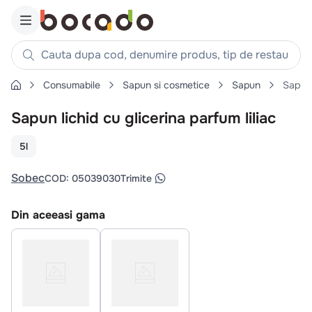
Cauta dupa cod, denumire produs, tip de restaurant, reteta
Consumabile
Sapun si cosmetice
Sapun
Sapun 
Căutări populare
Sapun lichid cu glicerina parfum liliac
1
.
cartofi
2
.
piept pui
5l
3
.
pui
Sobec
COD
:
05039030
Trimite
4
.
chifle
5
.
burger
Din aceeasi gama
6
.
coaste
7
.
ceafa
8
.
aripi
9
.
croissant