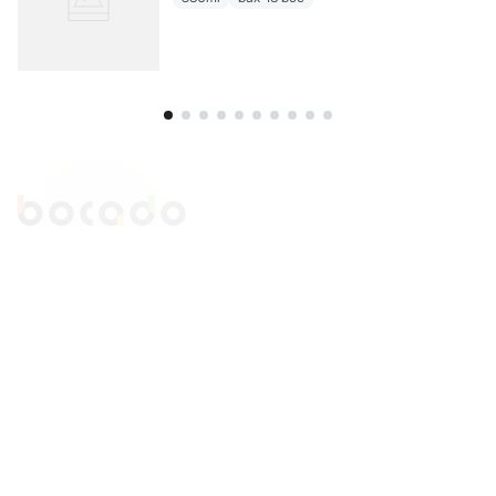
Comenzi si livrare
Creeaza cont
Contact
Intrebari frecvente
Companie