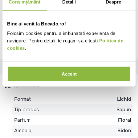
Vialli
Consimțământ
Detalii
Despre
Dozator sapun lichid alb, 500ml
Bine ai venit la Bocado.ro!
Folosim cookies pentru a imbunatati experienta de
navigare. Pentru detalii te rugam sa citesti
Politica de
cookies
.
Specificatii
Ingrediente
Review-uri
Accept
Specificatii
Format
Lichid
Tip produs
Sapun
Parfum
Floral
Ambalaj
Bidon