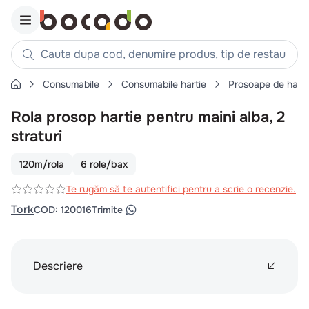
Cauta dupa cod, denumire produs, tip de restaurant, reteta
Consumabile
Consumabile hartie
Prosoape de harti
Căutări populare
Rola prosop hartie pentru maini alba, 2
1
.
cartofi
straturi
2
.
piept pui
3
.
pui
120m/rola
6 role/bax
4
.
chifle
Te rugăm să te autentifici pentru a scrie o recenzie.
5
.
burger
Tork
COD
:
120016
Trimite
6
.
coaste
7
.
ceafa
Descriere
8
.
aripi
9
.
croissant