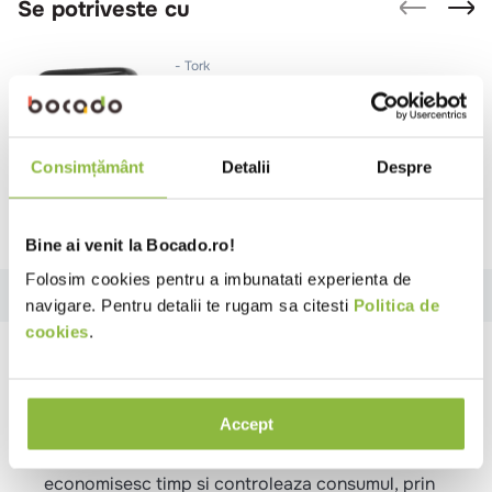
Se potriveste cu
Tork
Dispenser rola prosop sistem H1,
negru
Consimțământ
Detalii
Despre
Bine ai venit la Bocado.ro!
Folosim cookies pentru a imbunatati experienta de
Descriere
Specificatii
Review-uri
navigare. Pentru detalii te rugam sa citesti
Politica de
cookies
.
Descriere
Rolele sunt adecvate pentru dozatorul de prosoape
Accept
pentru maini Tork Matic simplu de intretinut, fiind
creat pentru toaletele aglomerate. Acestea
economisesc timp si controleaza consumul, prin