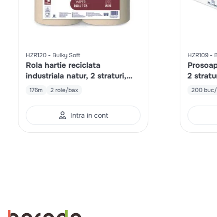
HZR120
Bulky Soft
HZR109
B
Rola hartie reciclata
Prosoape
industriala natur, 2 straturi,
2 strat
800 portii/rola
176m
2 role/bax
200 buc/
Intra in cont