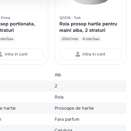
Prime
120016
Tork
osop portionata,
Rola prosop hartie pentru
traturi
maini alba, 2 straturi
role/bax
120m/rola
6 role/bax
Intra in cont
Intra in cont
Alb
2
Rola
e hartie
Prosoape de hartie
m
Fara parfum
Celuloza