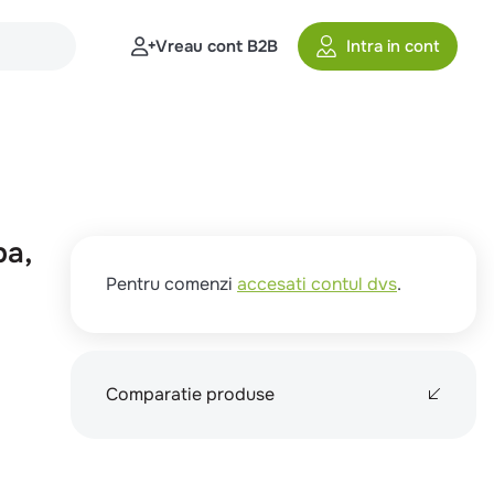
Vreau cont B2B
Intra in cont
ba,
Pentru comenzi
accesati contul dvs
.
Comparatie produse