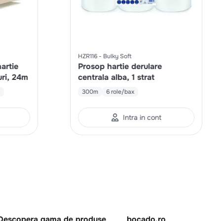
HZR116
Bulky Soft
artie
Prosop hartie derulare
uri, 24m
centrala alba, 1 strat
e
300m
6 role/bax
Intra in cont
Descopera gama de produse
bocado.ro