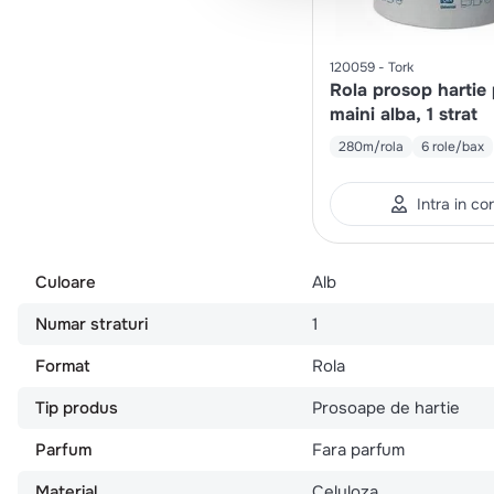
120059
Tork
Rola prosop hartie
maini alba, 1 strat
280m/rola
6 role/bax
Intra in co
Culoare
Alb
Numar straturi
1
Format
Rola
Tip produs
Prosoape de hartie
Parfum
Fara parfum
Material
Celuloza