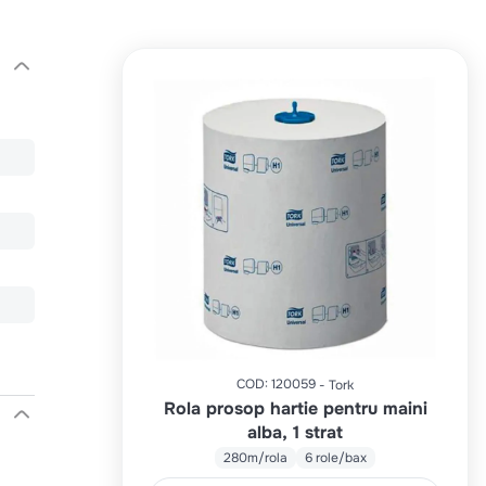
COD
:
120059
Tork
Rola prosop hartie pentru maini
alba, 1 strat
280m/rola
6 role/bax