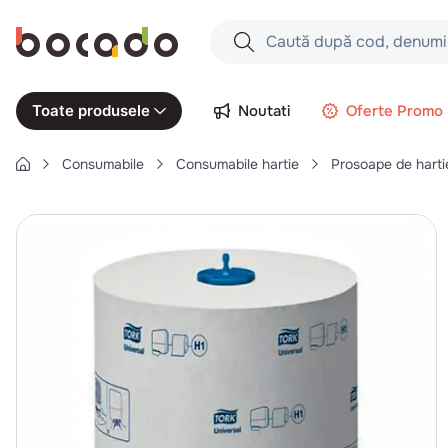
Caută după cod, denumire produs,
Căutări populare
Noutati
Oferte Promo
Toate produsele
1
.
cartofi
Consumabile
Consumabile hartie
Prosoape de harti
2
.
piept pui
3
.
pui
4
.
chifle
5
.
burger
6
.
coaste
7
.
ceafa
8
.
aripi
9
.
croissant
10
.
pizza