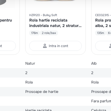
HZR120
Bulky Soft
CE032315
 pentru
Rola hartie reciclata
Rola pr
industriala natur, 2 straturi,
alba, 2 s
800 portii/rola
176m
2 role/bax
135m
6 
nt
Intra in cont
Natur
Alb
2
2
Rola
Rola
Prosoape de hartie
Prosoape d
Fara parfu
Hartie reciclata
Celuloza