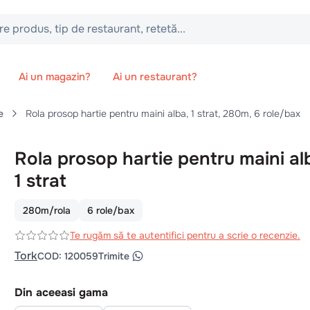
 tip de restaurant, retetă...
Ai un magazin?
Ai un restaurant?
e
Rola prosop hartie pentru maini alba, 1 strat, 280m, 6 role/bax
Rola prosop hartie pentru maini al
1 strat
280m/rola
6 role/bax
Te rugăm să te autentifici pentru a scrie o recenzie.
Tork
COD
:
120059
Trimite
Din aceeasi gama