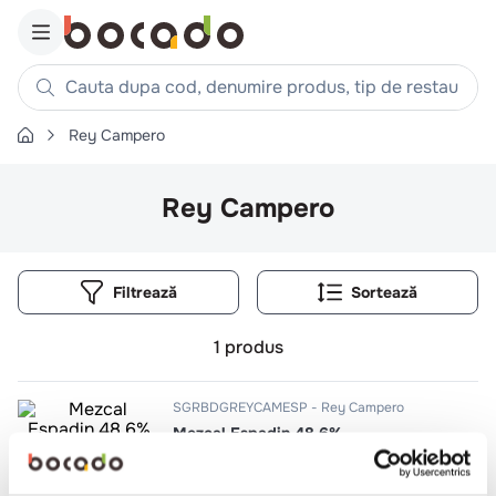
Cauta dupa cod, denumire produs, tip de restaurant, reteta
Rey Campero
Căutări populare
1
.
cartofi
Rey Campero
2
.
piept pui
3
.
pui
Filtrează
4
.
chifle
5
.
burger
1
produs
6
.
coaste
7
.
ceafa
SGRBDGREYCAMESP
Rey Campero
Mezcal Espadin 48.6%
8
.
aripi
9
.
croissant
0.7l