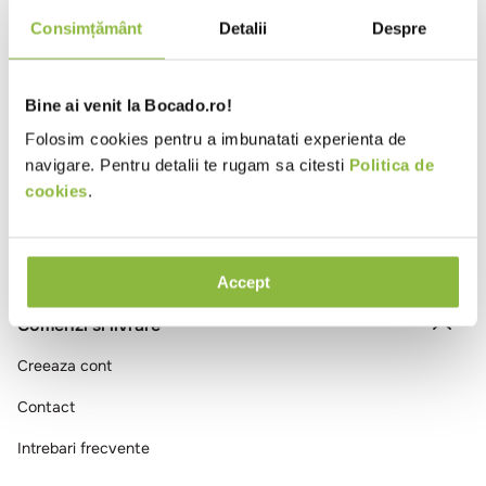
10
.
pizza
Consimțământ
Detalii
Despre
Intra in cont
Bine ai venit la Bocado.ro!
Ai vizualizat toate produsele
Folosim cookies pentru a imbunatati experienta de
navigare. Pentru detalii te rugam sa citesti
Politica de
cookies
.
Accept
Comenzi si livrare
Creeaza cont
Contact
Intrebari frecvente