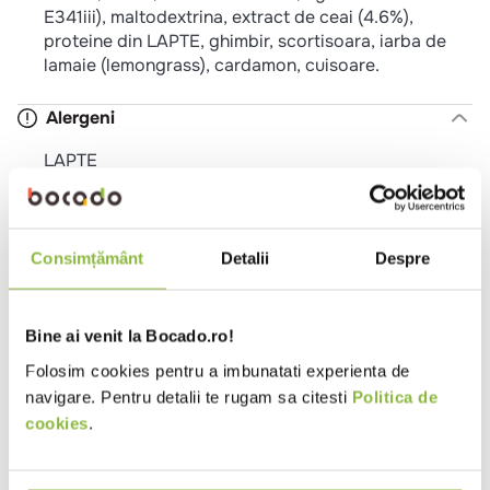
E341iii), maltodextrina, extract de ceai (4.6%),
proteine ​​din LAPTE, ghimbir, scortisoara, iarba de
lamaie (lemongrass), cardamon, cuisoare.
Alergeni
LAPTE
Valori nutritionale 100g
Consimțământ
Detalii
Despre
Valoare energetica (kj)
1809
Valoare energetica (kcal)
427
Grasimi (g)
10
Bine ai venit la Bocado.ro!
Folosim cookies pentru a imbunatati experienta de
din care acizi grasi saturati (g)
8.7
navigare. Pentru detalii te rugam sa citesti
Politica de
Glucide (g)
82
cookies
.
din care zaharuri (g)
63
Proteine (g)
2.8