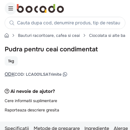
Cauta dupa cod, denumire produs, tip de restaurant, reteta
Bauturi racoritoare, cafea si ceai
Ciocolata si alte baut
Căutări populare
Pudra pentru ceai condimentat
1
.
cartofi
2
.
piept pui
1kg
3
.
pui
ODK
COD
:
LCA001LSA
Trimite
4
.
chifle
5
.
burger
Ai nevoie de ajutor?
6
.
coaste
Cere informatii suplimentare
7
.
ceafa
Raporteaza descriere gresita
8
.
aripi
9
.
croissant
Specificatii
Metode de preparare
Ingrediente
Alergen