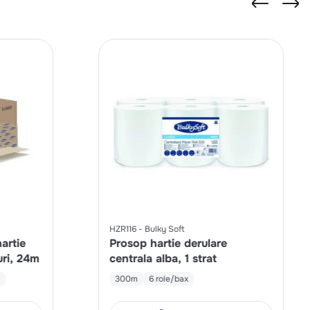
HZR116
Bulky Soft
artie
Prosop hartie derulare
uri, 24m
centrala alba, 1 strat
e
300m
6 role/bax