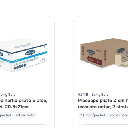
ulky Soft
HZR111
Bulky Soft
 hartie pliate V albe,
Prosoape pliate Z din h
uri, 20.5x21cm
reciclata natur, 2 strat
pachet
20 pachete
150 buc/pachet
25 pachet