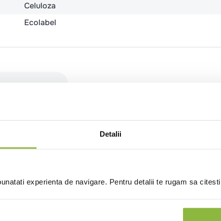
Celuloza
Ecolabel
(0 recenzii)
Detalii
natati experienta de navigare. Pentru detalii te rugam sa citest