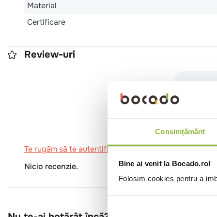
Material
Certificare
Review-uri
0
Consimțământ
Te rugăm să te autentifici pentru a scrie o recenzie.
Bine ai venit la Bocado.ro!
Nicio recenzie.
Folosim cookies pentru a imbu
Nu te-ai hotărât încă?