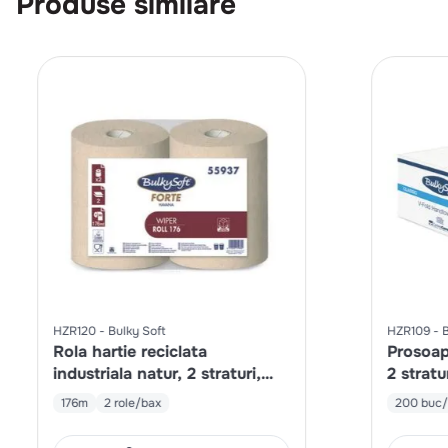
Produse similare
HZR120
Bulky Soft
HZR109
B
Rola hartie reciclata
Prosoape
industriala natur, 2 straturi,
2 strat
800 portii/rola
176m
2 role/bax
200 buc/