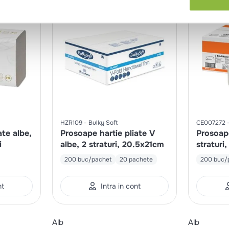
HZR109
Bulky Soft
CE007272
ate albe,
Prosoape hartie pliate V
Prosoape
i
albe, 2 straturi, 20.5x21cm
straturi
21.5x21
200 buc/pachet
20 pachete
200 buc/
nt
Intra in cont
Alb
Alb