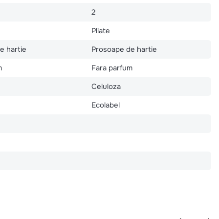
2
Pliate
e hartie
Prosoape de hartie
m
Fara parfum
Celuloza
Ecolabel