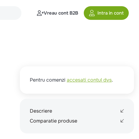
Vreau cont B2B
Intra in cont
Pentru comenzi
accesati contul dvs
.
Descriere
Comparatie produse