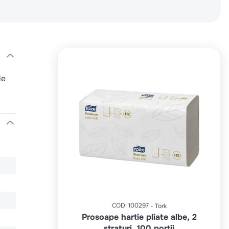
le
COD
:
100297
Tork
Prosoape hartie pliate albe, 2
straturi, 100 portii