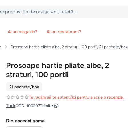
 tip de restaurant, retetă...
Ai un magazin?
Ai un restaurant?
e
Prosoape hartie pliate albe, 2 straturi, 100 portii, 21 pachete/bax
Prosoape hartie pliate albe, 2
straturi, 100 portii
21 pachete/bax
Te rugăm să te autentifici pentru a scrie o recenzie.
Tork
COD
:
100297
Trimite
Din aceeasi gama