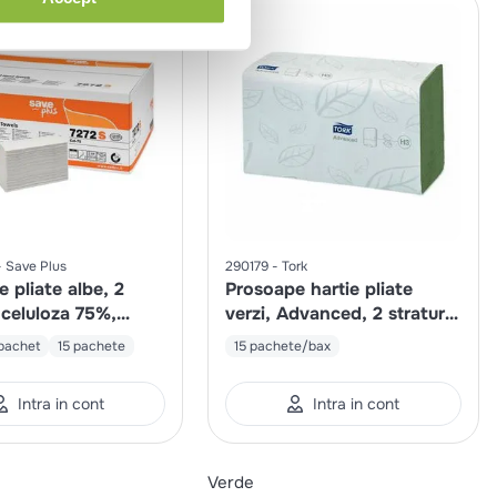
Save Plus
290179
Tork
 pliate albe, 2
Prosoape hartie pliate
, celuloza 75%,
verzi, Advanced, 2 straturi,
cm
250 portii
pachet
15 pachete
15 pachete/bax
Intra in cont
Intra in cont
Verde