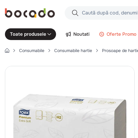
Caută după cod, denumire produs,
Căutări populare
Noutati
Oferte Promo
Toate produsele
1
.
cartofi
Consumabile
Consumabile hartie
Prosoape de harti
2
.
piept pui
3
.
pui
4
.
chifle
5
.
burger
6
.
coaste
7
.
ceafa
8
.
aripi
9
.
croissant
10
.
pizza