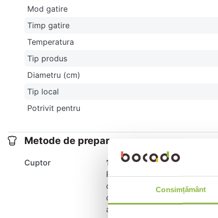
Mod gatire
Timp gatire
Temperatura
Tip produs
Diametru (cm)
Tip local
Potrivit pentru
Metode de preparare
Cuptor
11-14 min * 200°C:
Preincalziti cuptorul la 200°C.
cuptorului, pe grilaj si lasati
Consimțământ
daca branza s-a topit bine si 
a consuma. Datorita eficientei