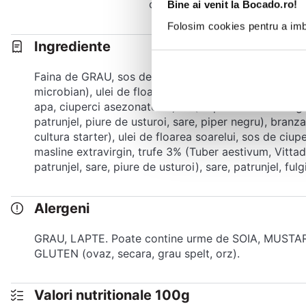
coacere poate varia. Daca piz
Bine ai venit la Bocado.ro!
Folosim cookies pentru a imbu
Ingrediente
Faina de GRAU, sos de usturoi prajit 14% (apa, sma
microbian), ulei de floarea soarelui organic, amidon 
apa, ciuperci asezonate 12,3% (ciuperci cremini la gr
patrunjel, piure de usturoi, sare, piper negru), bra
cultura starter), ulei de floarea soarelui, sos de ci
masline extravirgin, trufe 3% (Tuber aestivum, Vittad)
patrunjel, sare, piure de usturoi), sare, patrunjel, fulg
Alergeni
GRAU, LAPTE. Poate contine urme de SOIA, MUST
GLUTEN (ovaz, secara, grau spelt, orz).
Valori nutritionale 100g