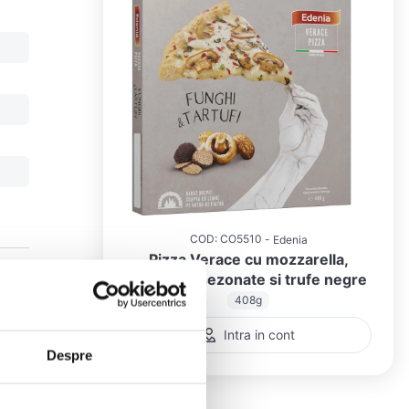
COD
:
CO5510
Edenia
Pizza Verace cu mozzarella,
ciuperci asezonate si trufe negre
408g
Intra in cont
ire
Despre
 de
e