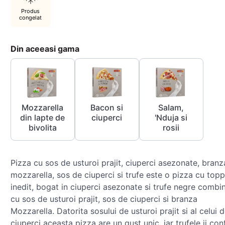
Produs
congelat
Din aceeasi gama
Mozzarella
Bacon si
Salam,
din lapte de
ciuperci
'Nduja si
bivolita
rosii
Pizza cu sos de usturoi prajit, ciuperci asezonate, branz
mozzarella, sos de ciuperci si trufe este o pizza cu top
inedit, bogat in ciuperci asezonate si trufe negre combi
cu sos de usturoi prajit, sos de ciuperci si branza
Mozzarella. Datorita sosului de usturoi prajit si al celui 
ciuperci aceasta pizza are un gust unic, iar trufele ii con