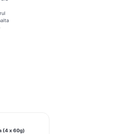
rul
nalta
e
a (4 x 60g)