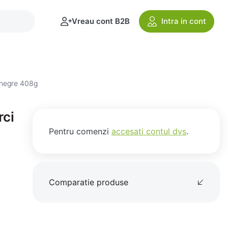
Vreau cont B2B
Intra in cont
e negre 408g
rci
Pentru comenzi
accesati contul dvs
.
Comparatie produse