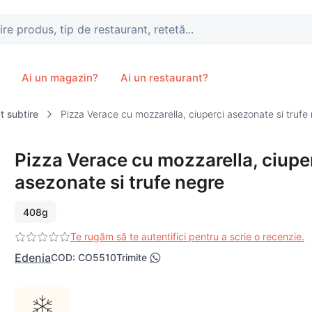
, tip de restaurant, retetă...
Ai un magazin?
Ai un restaurant?
t subtire
Pizza Verace cu mozzarella, ciuperci asezonate si truf
Pizza Verace cu mozzarella, ciupe
asezonate si trufe negre
408g
Te rugăm să te autentifici pentru a scrie o recenzie.
Edenia
COD
:
CO5510
Trimite