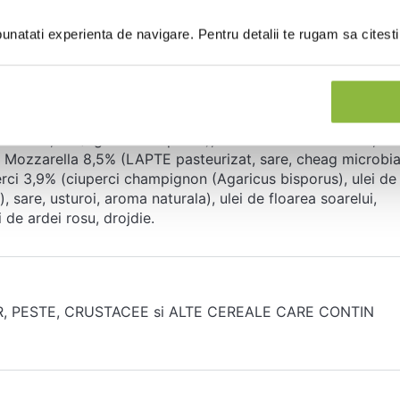
za este deja decongelata, reduce?i timpul de coacere.
natati experienta de navigare. Pentru detalii te rugam sa citest
ntana UHT (LAPTE), branza (LAPTE pasteurizat, sare, cheag
de porumb, suc de lamaie, usturoi prajit, sare, piper negru),
atar 92,6% (Agaricus bisporus), ulei de floarea soarelui,
nza Mozzarella 8,5% (LAPTE pasteurizat, sare, cheag microbia
uperci 3,9% (ciuperci champignon (Agaricus bisporus), ulei de
, sare, usturoi, aroma naturala), ulei de floarea soarelui,
i de ardei rosu, drojdie.
AR, PESTE, CRUSTACEE si ALTE CEREALE CARE CONTIN